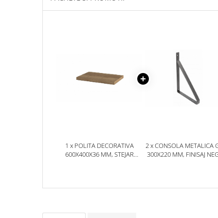
1 x POLITA DECORATIVA
2 x CONSOLA METALICA 
600X400X36 MM, STEJAR
300X220 MM, FINISAJ NE
HALIFAX NATUR H1180 ST37,
GINO
GROSIME 36 MM