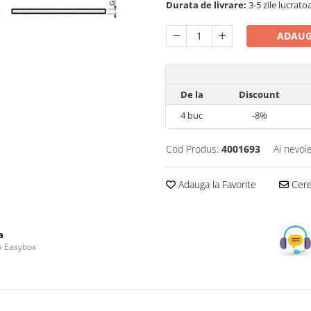
Durata de livrare:
3-5 zile lucrato
ADAUG
De la
Discount
4
buc
-8%
Cod Produs:
4001693
Ai nevoi
Adauga la Favorite
Cere 
a
la Easybox