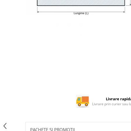
Rotile mobilier
Scurgatoare pentru vase
Scule si unelte
Cosuri Jolly si coloane
Livrare rapid
Livrare prin curier sau 
PACHETE SI PROMOTII