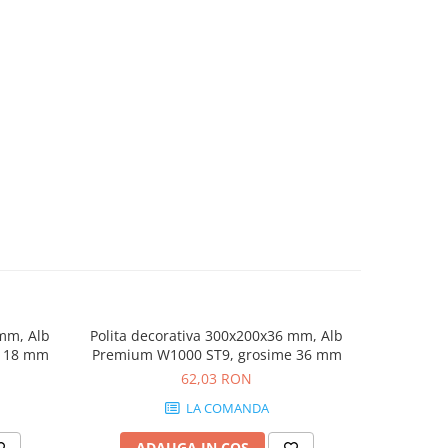
 mm, Alb
Polita decorativa 300x200x36 mm, Alb
Polita dec
e 18 mm
Premium W1000 ST9, grosime 36 mm
Halifax n
62,03 RON
LA COMANDA
ADAUGA IN COS
AD