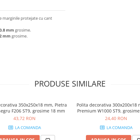
 marginile protejate cu cant
0.8 mm
grosime.
2 mm
grosime.
PRODUSE SIMILARE
ecorativa 350x250x18 mm, Pietra
Polita decorativa 300x200x18
negru F206 ST9, grosime 18 mm
Premium W1000 ST9, grosim
43,72 RON
24,40 RON
LA COMANDA
LA COMANDA
ADAUGA IN COS
ADAUGA IN COS