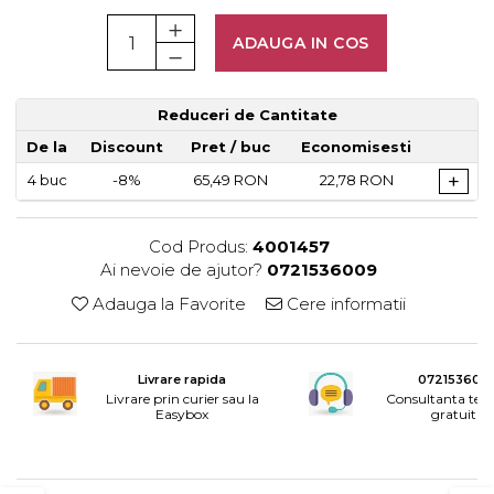
Rotile mobilier
Scurgatoare pentru vase
ADAUGA IN COS
Scule si unelte
Cosuri Jolly si coloane
Reduceri de Cantitate
De la
Discount
Pret
/ buc
Economisesti
+
4
buc
-8%
65,49 RON
22,78 RON
Cod Produs:
4001457
Ai nevoie de ajutor?
0721536009
Adauga la Favorite
Cere informatii
Livrare rapida
072153600
Livrare prin curier sau la
Consultanta tele
Easybox
gratuita