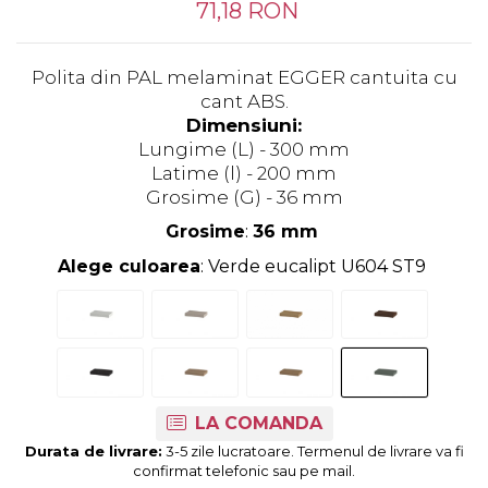
Tandembox Antaro - Blum
Prize
71,18 RON
Sisteme si accesorii pentru
Legrabox - Blum
dressing
Merivobox - Blum
Polita din PAL melaminat EGGER cantuita cu
Sisteme pentru usi pliante
cant ABS.
Accesorii dressing
Dimensiuni:
Bari pentru haine
Lungime (L) - 300 mm
Console si suporti polita
Latime (l) - 200 mm
Grosime (G) - 36 mm
Accesorii pentru
compartimentare sertare
Grosime
:
36 mm
Organizatoare sertare
Alege culoarea
: Verde eucalipt U604 ST9
Orga-Line - Blum
Ambia-Line - Blum
Suruburi, coltare, elemente de
imbinare
Lamele si cepi de lemn
LA COMANDA
Picioare si rotile mobilier
Durata de livrare:
3-5 zile lucratoare. Termenul de livrare va fi
Picioare mobilier
confirmat telefonic sau pe mail.