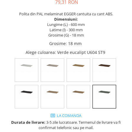
Tandembox Antaro - Blum
Prize
79,31 RON
Sisteme si accesorii pentru
Legrabox - Blum
Polita din PAL melaminat EGGER cantuita cu cant ABS.
dressing
Merivobox - Blum
Dimensiuni:
Sisteme pentru usi pliante
Lungime (L) - 600 mm
Latime (l) - 300 mm
Accesorii dressing
Grosime (G) - 18 mm
Bari pentru haine
Grosime
:
18 mm
Console si suporti polita
Alege culoarea
: Verde eucalipt U604 ST9
Accesorii pentru compartimentare
sertare
Organizatoare sertare
Orga-Line - Blum
Ambia-Line - Blum
Suruburi, coltare, elemente de
imbinare
Lamele si cepi de lemn
LA COMANDA
Picioare si rotile mobilier
Durata de livrare:
3-5 zile lucratoare. Termenul de livrare va fi
Picioare mobilier
confirmat telefonic sau pe mail.