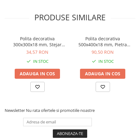
PRODUSE SIMILARE
Polita decorativa
Polita decorativa
300x300x18 mm, Stejar
500x400x18 mm, Pietra
Bardolino Natur H1145
Grigia negru F206 ST9,
34,57 RON
90,50 RON
ST10, grosime 18 mm
grosime 18 mm
IN STOC
IN STOC
ADAUGA IN COS
ADAUGA IN COS
Newsletter
Nu rata ofertele si promotiile noastre