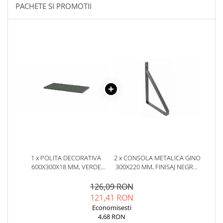
PACHETE SI PROMOTII
1 x POLITA DECORATIVA
2 x CONSOLA METALICA GINO
600X300X18 MM, VERDE
300X220 MM, FINISAJ NEGRU,
EUCALIPT U604 ST9, GROSIME
GINO
18 MM
126,09 RON
121,41 RON
Economisesti
4,68 RON