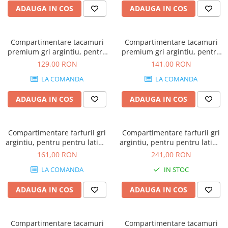
ADAUGA IN COS
ADAUGA IN COS
Compartimentare tacamuri
Compartimentare tacamuri
premium gri argintiu, pentru
premium gri argintiu, pentru
latime front sertar de 800 mm
latime front sertar de 900 mm
129,00 RON
141,00 RON
LA COMANDA
LA COMANDA
ADAUGA IN COS
ADAUGA IN COS
Compartimentare farfurii gri
Compartimentare farfurii gri
argintiu, pentru pentru latime
argintiu, pentru pentru latime
front sertar de 600 mm
front sertar de 900 mm
161,00 RON
241,00 RON
LA COMANDA
IN STOC
ADAUGA IN COS
ADAUGA IN COS
Compartimentare tacamuri
Compartimentare tacamuri