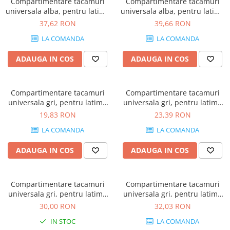
Tandembox Antaro - Blum
Prize
Compartimentare tacamuri
Compartimentare tacamuri
universala alba, pentru latime
universala alba, pentru latime
Sisteme si accesorii pentru
Legrabox - Blum
front sertar de 500-550 mm
front sertar de 600 mm
37,62 RON
39,66 RON
dressing
Merivobox - Blum
LA COMANDA
LA COMANDA
Sisteme pentru usi pliante
Accesorii dressing
ADAUGA IN COS
ADAUGA IN COS
Bari pentru haine
Console si suporti polita
Compartimentare tacamuri
Compartimentare tacamuri
Accesorii pentru compartimentare
universala gri, pentru latime
universala gri, pentru latime
sertare
front sertar de 300 mm
front sertar de 400-450 mm
19,83 RON
23,39 RON
Organizatoare sertare
LA COMANDA
LA COMANDA
Orga-Line - Blum
Ambia-Line - Blum
ADAUGA IN COS
ADAUGA IN COS
Suruburi, coltare, elemente de
imbinare
Compartimentare tacamuri
Compartimentare tacamuri
Lamele si cepi de lemn
universala gri, pentru latime
universala gri, pentru latime
Picioare si rotile mobilier
front sertar de 500-550 mm
front sertar de 600 mm
30,00 RON
32,03 RON
Picioare mobilier
IN STOC
LA COMANDA