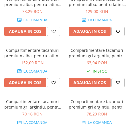
premium alba, pentru latime
premium alba, pentru latime
front sertar de 600 mm
front sertar de 800 mm
78,29 RON
129,00 RON
LA COMANDA
LA COMANDA
ADAUGA IN COS
ADAUGA IN COS
Compartimentare tacamuri
Compartimentare tacamuri
premium alba, pentru latime
premium gri argintiu, pentru
front sertar de 900 mm
latime front sertar de 450 mm
152,00 RON
63,04 RON
LA COMANDA
IN STOC
ADAUGA IN COS
ADAUGA IN COS
Compartimentare tacamuri
Compartimentare tacamuri
premium gri argintiu, pentru
premium gri argintiu, pentru
latime front sertar de 500 mm
latime front sertar de 600 mm
70,16 RON
78,29 RON
LA COMANDA
LA COMANDA