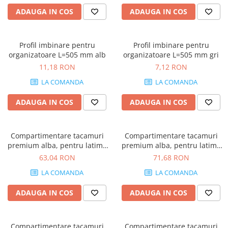
Rotile mobilier
ADAUGA IN COS
ADAUGA IN COS
Scurgatoare pentru vase
Scule si unelte
Profil imbinare pentru
Profil imbinare pentru
Cosuri Jolly si coloane
organizatoare L=505 mm alb
organizatoare L=505 mm gri
11,18 RON
7,12 RON
LA COMANDA
LA COMANDA
ADAUGA IN COS
ADAUGA IN COS
Compartimentare tacamuri
Compartimentare tacamuri
premium alba, pentru latime
premium alba, pentru latime
front sertar de 450 mm
front sertar de 500 mm
63,04 RON
71,68 RON
LA COMANDA
LA COMANDA
ADAUGA IN COS
ADAUGA IN COS
Compartimentare tacamuri
Compartimentare tacamuri