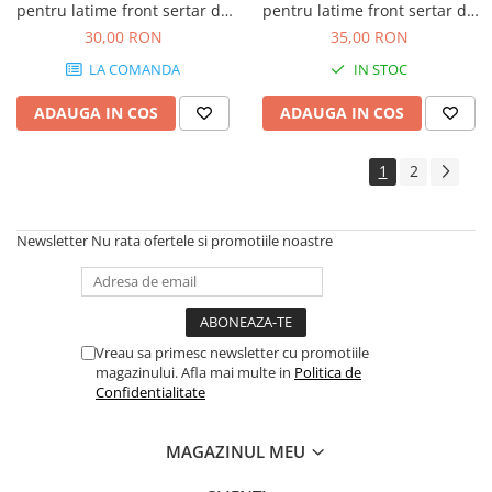
pentru latime front sertar de
pentru latime front sertar de
300 mm, finisaj alb
400 mm, finisaj alb
30,00 RON
35,00 RON
LA COMANDA
IN STOC
ADAUGA IN COS
ADAUGA IN COS
1
2
Newsletter
Nu rata ofertele si promotiile noastre
Vreau sa primesc newsletter cu promotiile
magazinului. Afla mai multe in
Politica de
Confidentialitate
MAGAZINUL MEU