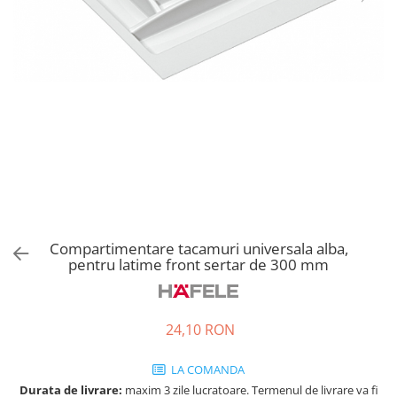
Tandembox Antaro - Blum
Prize
Sisteme si accesorii pentru
Legrabox - Blum
dressing
Merivobox - Blum
Sisteme pentru usi pliante
Accesorii dressing
Bari pentru haine
Console si suporti polita
Accesorii pentru compartimentare
sertare
Organizatoare sertare
Orga-Line - Blum
Compartimentare tacamuri universala alba,
Ambia-Line - Blum
pentru latime front sertar de 300 mm
Suruburi, coltare, elemente de
imbinare
Lamele si cepi de lemn
24,10 RON
Picioare si rotile mobilier
LA COMANDA
Picioare mobilier
Durata de livrare:
maxim 3 zile lucratoare. Termenul de livrare va fi