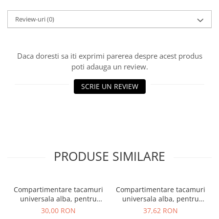
Review-uri
(0)
Daca doresti sa iti exprimi parerea despre acest produs
poti adauga un review.
SCRIE UN REVIEW
PRODUSE SIMILARE
Compartimentare tacamuri
Compartimentare tacamuri
universala alba, pentru
universala alba, pentru
latime front sertar de 400-
latime front sertar de 500-
30,00 RON
37,62 RON
450 mm
550 mm