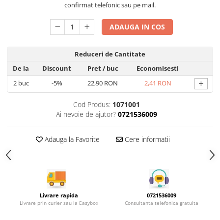
Rotile mobilier
confirmat telefonic sau pe mail.
Scurgatoare pentru vase
ADAUGA IN COS
Scule si unelte
Cosuri Jolly si coloane
Reduceri de Cantitate
De la
Discount
Pret
/ buc
Economisesti
+
2
buc
-5%
22,90 RON
2,41 RON
Cod Produs:
1071001
Ai nevoie de ajutor?
0721536009
Adauga la Favorite
Cere informatii
Livrare rapida
0721536009
Livrare prin curier sau la Easybox
Consultanta telefonica gratuita