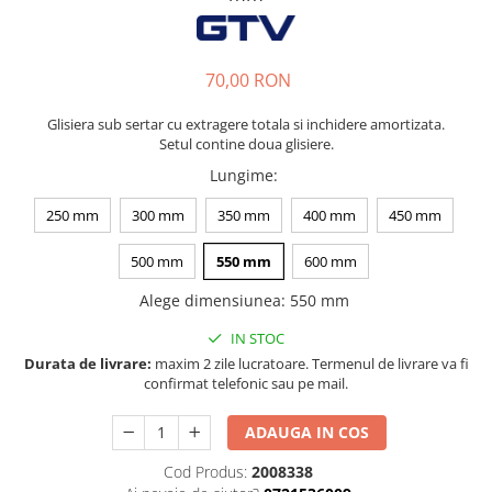
Tandembox Antaro - Blum
Prize
Sisteme si accesorii pentru
Legrabox - Blum
dressing
Merivobox - Blum
70,00 RON
Sisteme pentru usi pliante
Accesorii dressing
Glisiera sub sertar cu extragere totala si inchidere amortizata.
Bari pentru haine
Setul contine doua glisiere.
Console si suporti polita
Lungime
:
Accesorii pentru compartimentare
250 mm
300 mm
350 mm
400 mm
450 mm
sertare
Organizatoare sertare
500 mm
550 mm
600 mm
Orga-Line - Blum
Alege dimensiunea
:
550 mm
Ambia-Line - Blum
IN STOC
Suruburi, coltare, elemente de
Durata de livrare:
maxim 2 zile lucratoare. Termenul de livrare va fi
imbinare
confirmat telefonic sau pe mail.
Lamele si cepi de lemn
Picioare si rotile mobilier
ADAUGA IN COS
Picioare mobilier
Cod Produs:
2008338