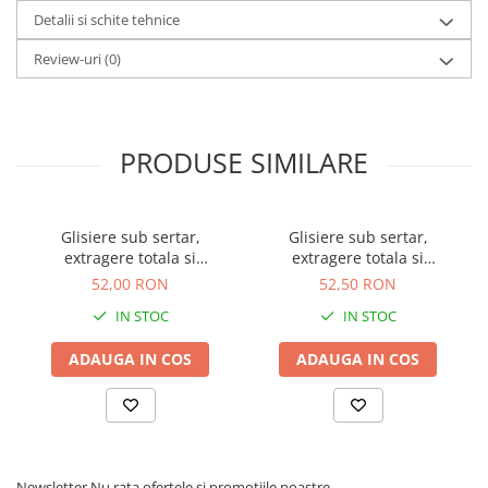
Detalii si schite tehnice
Review-uri
(0)
PRODUSE SIMILARE
Glisiere sub sertar,
Glisiere sub sertar,
extragere totala si
extragere totala si
amortizare, pentru sertar
amortizare, pentru sertar
52,00 RON
52,50 RON
cu adancimea de 250 mm
cu adancimea de 300 mm
IN STOC
IN STOC
ADAUGA IN COS
ADAUGA IN COS
Newsletter
Nu rata ofertele si promotiile noastre