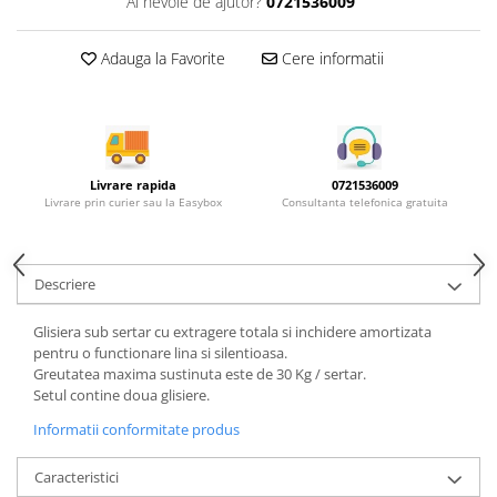
Ai nevoie de ajutor?
0721536009
Rotile mobilier
Scurgatoare pentru vase
Adauga la Favorite
Cere informatii
Scule si unelte
Cosuri Jolly si coloane
Livrare rapida
0721536009
Livrare prin curier sau la Easybox
Consultanta telefonica gratuita
Descriere
Glisiera sub sertar cu extragere totala si inchidere amortizata
pentru o functionare lina si silentioasa.
Greutatea maxima sustinuta este de 30 Kg / sertar.
Setul contine doua glisiere.
Informatii conformitate produs
Caracteristici