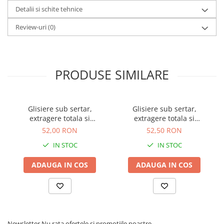
Detalii si schite tehnice
Review-uri
(0)
PRODUSE SIMILARE
Glisiere sub sertar,
Glisiere sub sertar,
extragere totala si
extragere totala si
amortizare, pentru sertar
amortizare, pentru sertar
52,00 RON
52,50 RON
cu adancimea de 250 mm
cu adancimea de 300 mm
IN STOC
IN STOC
ADAUGA IN COS
ADAUGA IN COS
Newsletter
Nu rata ofertele si promotiile noastre