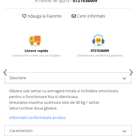
Ai nevoie de ajutor?
0721536009
Rotile mobilier
Scurgatoare pentru vase
Adauga la Favorite
Cere informatii
Scule si unelte
Cosuri Jolly si coloane
Livrare rapida
0721536009
Livrare prin curier sau la Easybox
Consultanta telefonica gratuita
Descriere
Glisiera sub sertar cu extragere totala si inchidere amortizata
pentru o functionare lina si silentioasa.
Greutatea maxima sustinuta este de 30 Kg / sertar.
Setul contine doua glisiere.
Informatii conformitate produs
Caracteristici