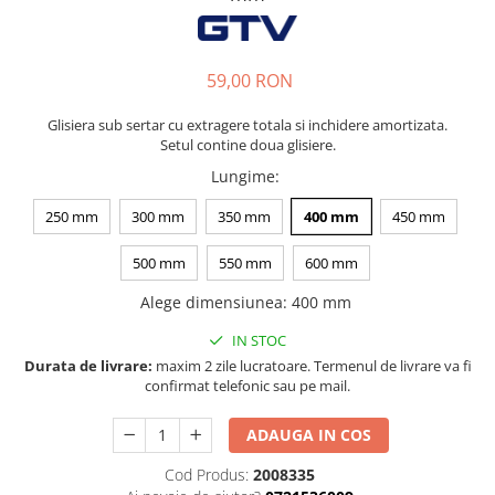
Tandembox Antaro - Blum
Prize
Sisteme si accesorii pentru
Legrabox - Blum
dressing
Merivobox - Blum
59,00 RON
Sisteme pentru usi pliante
Accesorii dressing
Glisiera sub sertar cu extragere totala si inchidere amortizata.
Bari pentru haine
Setul contine doua glisiere.
Console si suporti polita
Lungime
:
Accesorii pentru compartimentare
250 mm
300 mm
350 mm
400 mm
450 mm
sertare
Organizatoare sertare
500 mm
550 mm
600 mm
Orga-Line - Blum
Alege dimensiunea
:
400 mm
Ambia-Line - Blum
IN STOC
Suruburi, coltare, elemente de
Durata de livrare:
maxim 2 zile lucratoare. Termenul de livrare va fi
imbinare
confirmat telefonic sau pe mail.
Lamele si cepi de lemn
Picioare si rotile mobilier
ADAUGA IN COS
Picioare mobilier
Cod Produs:
2008335