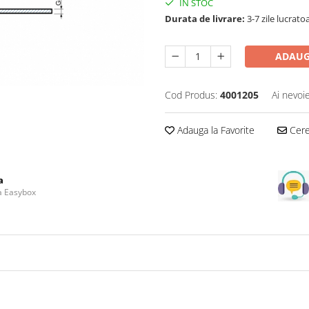
IN STOC
Durata de livrare:
3-7 zile lucrato
ADAUG
Cod Produs:
4001205
Ai nevoi
Adauga la Favorite
Cere 
a
la Easybox