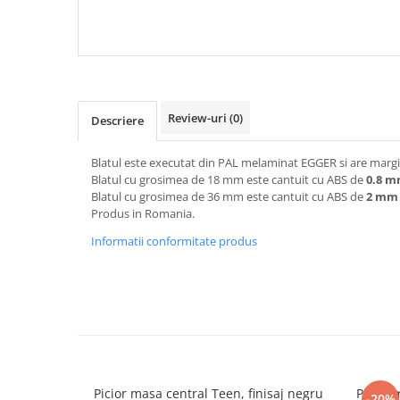
NEGRU F206 ST9
Review-uri
(0)
Descriere
Blatul este executat din PAL melaminat EGGER si are margin
Blatul cu grosimea de 18 mm este cantuit cu ABS de
0.8 
Blatul cu grosimea de 36 mm este cantuit cu ABS de
2 mm
Produs in Romania.
Informatii conformitate produs
Picior masa central Teen, finisaj negru
Picior 
-20%