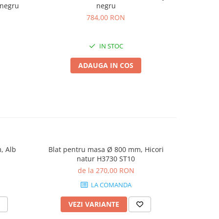
 negru
negru
blat
784,00 RON
87
IN STOC
ADAUGA IN COS
, Alb
Blat pentru masa Ø 800 mm, Hicori
Blat pent
natur H3730 ST10
Bard
de la 270,00 RON
LA COMANDA
VEZI VARIANTE
V