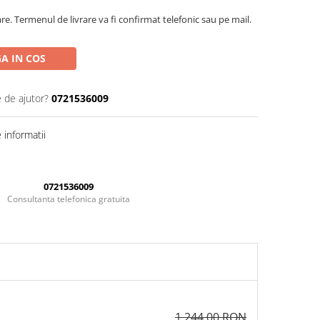
are. Termenul de livrare va fi confirmat telefonic sau pe mail.
A IN COS
e de ajutor?
0721536009
informatii
0721536009
Consultanta telefonica gratuita
1.244,00 RON