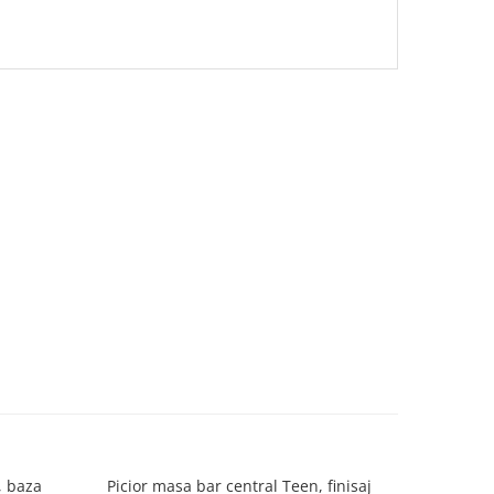
, baza
Picior masa bar central Teen, finisaj
Structura
-10%