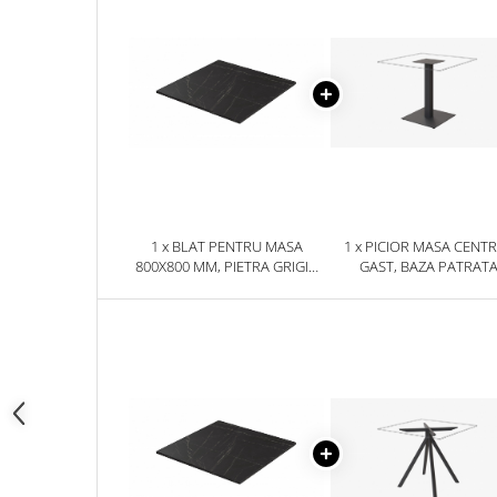
1 x BLAT PENTRU MASA
1 x PICIOR MASA CENT
800X800 MM, PIETRA GRIGIA
GAST, BAZA PATRAT
NEGRU F206 ST9
500X500 MM, FINISAJ NE
GAST