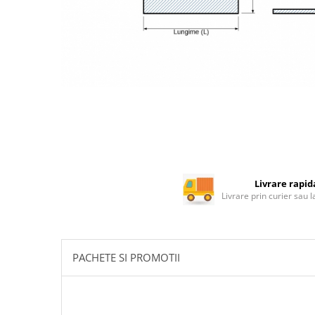
Rotile mobilier
Scurgatoare pentru vase
Scule si unelte
Cosuri Jolly si coloane
Livrare rapid
Livrare prin curier sau 
PACHETE SI PROMOTII