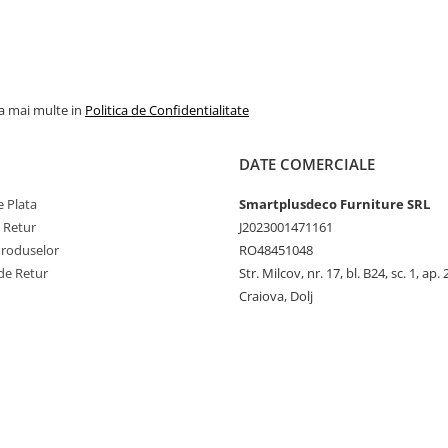
la mai multe in
Politica de Confidentialitate
DATE COMERCIALE
 Plata
Smartplusdeco Furniture SRL
e Retur
J2023001471161
Produselor
RO48451048
de Retur
Str. Milcov, nr. 17, bl. B24, sc. 1, ap. 
Craiova, Dolj