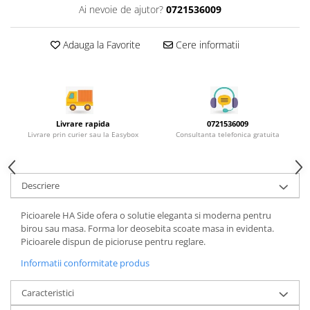
Rotile mobilier
Ai nevoie de ajutor?
0721536009
Scurgatoare pentru vase
Scule si unelte
Adauga la Favorite
Cere informatii
Cosuri Jolly si coloane
Livrare rapida
0721536009
Livrare prin curier sau la Easybox
Consultanta telefonica gratuita
Descriere
Picioarele HA Side ofera o solutie eleganta si moderna pentru
birou sau masa. Forma lor deosebita scoate masa in evidenta.
Picioarele dispun de picioruse pentru reglare.
Informatii conformitate produs
Caracteristici