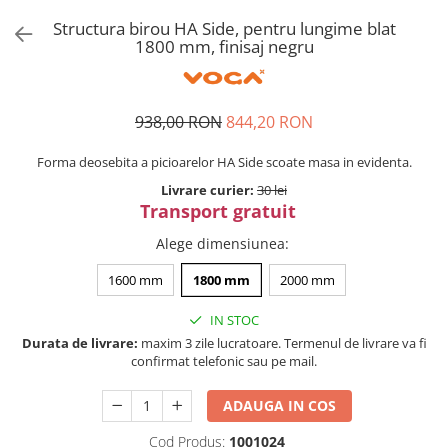
Tandembox Antaro - Blum
Prize
Structura birou HA Side, pentru lungime blat
Sisteme si accesorii pentru
Legrabox - Blum
1800 mm, finisaj negru
dressing
Merivobox - Blum
Sisteme pentru usi pliante
Accesorii dressing
938,00 RON
844,20 RON
Bari pentru haine
Console si suporti polita
Forma deosebita a picioarelor HA Side scoate masa in evidenta.
Accesorii pentru compartimentare
Livrare curier:
30 lei
sertare
Transport gratuit
Organizatoare sertare
Alege dimensiunea
:
Orga-Line - Blum
1600 mm
1800 mm
2000 mm
Ambia-Line - Blum
Suruburi, coltare, elemente de
IN STOC
imbinare
Durata de livrare:
maxim 3 zile lucratoare. Termenul de livrare va fi
confirmat telefonic sau pe mail.
Lamele si cepi de lemn
Picioare si rotile mobilier
ADAUGA IN COS
Picioare mobilier
Cod Produs:
1001024