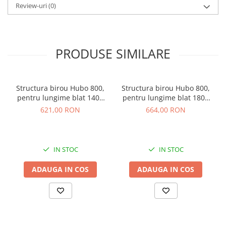
Review-uri
(0)
PRODUSE SIMILARE
Structura birou Hubo 800,
Structura birou Hubo 800,
pentru lungime blat 1400
pentru lungime blat 1800
mm, finisaj gri
mm, finisaj gri
621,00 RON
664,00 RON
IN STOC
IN STOC
ADAUGA IN COS
ADAUGA IN COS