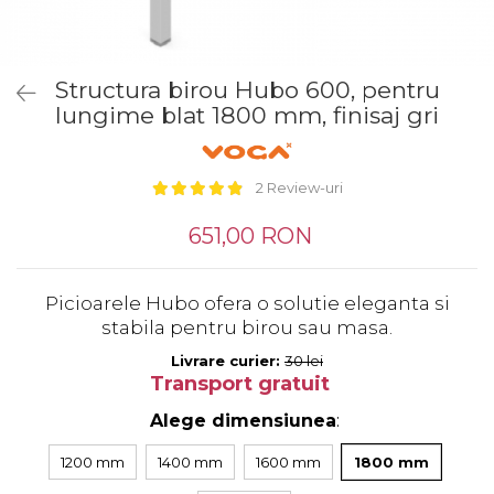
Tandembox Antaro - Blum
Prize
Sisteme si accesorii pentru
Legrabox - Blum
dressing
Merivobox - Blum
Structura birou Hubo 600, pentru
Sisteme pentru usi pliante
lungime blat 1800 mm, finisaj gri
Accesorii dressing
Bari pentru haine
Console si suporti polita
2 Review-uri
Accesorii pentru
compartimentare sertare
651,00 RON
Organizatoare sertare
Orga-Line - Blum
Picioarele Hubo ofera o solutie eleganta si
Ambia-Line - Blum
stabila pentru birou sau masa.
Suruburi, coltare, elemente de
Livrare curier:
30 lei
imbinare
Transport gratuit
Lamele si cepi de lemn
Alege dimensiunea
:
Picioare si rotile mobilier
1200 mm
1400 mm
1600 mm
1800 mm
Picioare mobilier