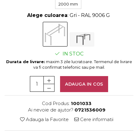
Rotile mobilier
2000 mm
Scurgatoare pentru vase
Alege culoarea
: Gri - RAL 9006 G
Scule si unelte
Cosuri Jolly si coloane
IN STOC
Durata de livrare:
maxim 3 zile lucratoare. Termenul de livrare
va fi confirmat telefonic sau pe mail.
ADAUGA IN COS
Cod Produs:
1001033
Ai nevoie de ajutor?
0721536009
Adauga la Favorite
Cere informatii