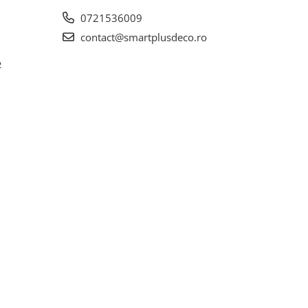
0721536009
contact@smartplusdeco.ro
2