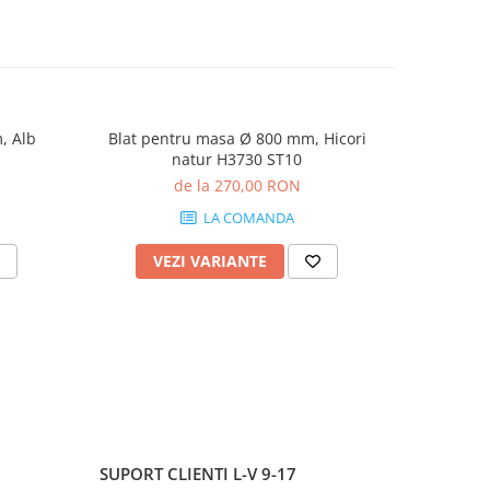
, Alb
Blat pentru masa Ø 800 mm, Hicori
Blat pent
natur H3730 ST10
Bard
de la 270,00 RON
LA COMANDA
VEZI VARIANTE
V
SUPORT CLIENTI
L-V 9-17