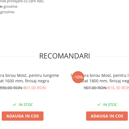
ile protejate cu cant ABS.
mm
grosime.
grosime.
RECOMANDARI
ura birou Most, pentru lungime
Structura birou Most, pentru
-10%
lat 1600 mm, finisaj negru
blat 1800 mm, finisaj ne
890,00 RON
801,00 RON
907,00 RON
816,30 RO
IN STOC
IN STOC
ADAUGA IN COS
ADAUGA IN COS