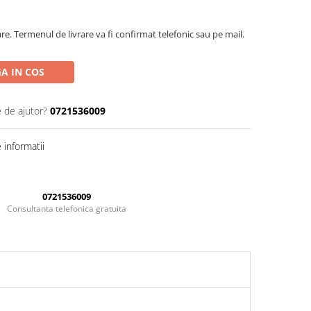
are. Termenul de livrare va fi confirmat telefonic sau pe mail.
A IN COS
e de ajutor?
0721536009
informatii
0721536009
Consultanta telefonica gratuita