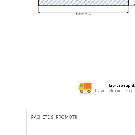
Rotile mobilier
Scurgatoare pentru vase
Scule si unelte
Cosuri Jolly si coloane
Livrare rapid
Livrare prin curier sau 
PACHETE SI PROMOTII