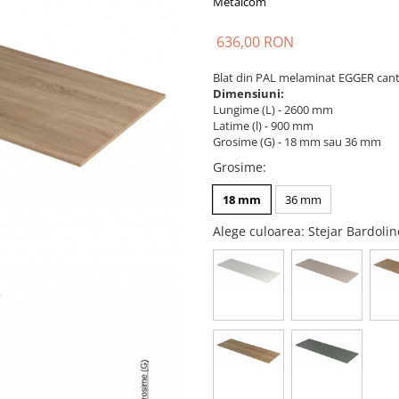
Metalcom
636,00 RON
Blat din PAL melaminat EGGER cant
Dimensiuni:
Lungime (L) - 2600 mm
Latime (l) - 900 mm
Grosime (G) - 18 mm sau 36 mm
Grosime
:
18 mm
36 mm
Alege culoarea
: Stejar Bardol