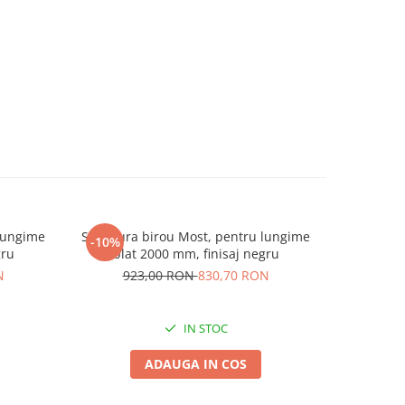
 lungime
Structura birou Most, pentru lungime
Structura
-10%
-10%
gru
blat 2000 mm, finisaj negru
blat
N
923,00 RON
830,70 RON
69
IN STOC
ADAUGA IN COS