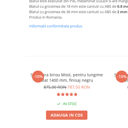
Blatul este executat din PAL melaminat EGGER si are margin
Blatul cu grosimea de 18 mm este cantuit cu ABS de
0.8 
Blatul cu grosimea de 36 mm este cantuit cu ABS de
2 mm
Produs in Romania.
Informatii conformitate produs
Structura birou Most, pentru lungime
Struct
-10%
-10%
blat 1400 mm, finisaj negru
b
875,00 RON
787,50 RON
IN STOC
ADAUGA IN COS