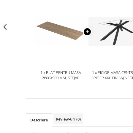
1 x BLAT PENTRU MASA
1 x PICIOR MASA CENT
2600X900 MM, STEJAR
SPIDER XXL FINISAJ NEG
BARDOLINO NATUR H1145
XXL
ST10
Review-uri
(0)
Descriere