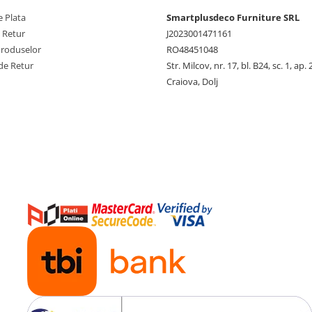
 Plata
Smartplusdeco Furniture SRL
e Retur
J2023001471161
Produselor
RO48451048
de Retur
Str. Milcov, nr. 17, bl. B24, sc. 1, ap. 
Craiova, Dolj