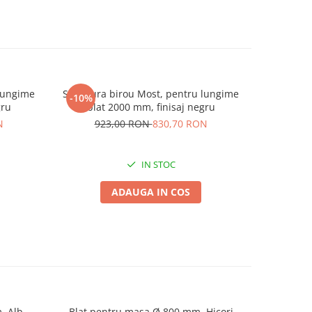
 lungime
Structura birou Most, pentru lungime
Structura
-10%
-10%
gru
blat 2000 mm, finisaj negru
blat
N
923,00 RON
830,70 RON
69
IN STOC
ADAUGA IN COS
, Alb
Blat pentru masa Ø 800 mm, Hicori
Blat pent