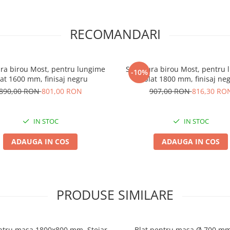
RECOMANDARI
ura birou Most, pentru lungime
Structura birou Most, pentru
-10%
lat 1600 mm, finisaj negru
blat 1800 mm, finisaj ne
890,00 RON
801,00 RON
907,00 RON
816,30 RO
IN STOC
IN STOC
ADAUGA IN COS
ADAUGA IN COS
PRODUSE SIMILARE
ntru masa 1800x800 mm, Stejar
Blat pentru masa Ø 700 mm