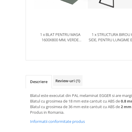
1 x BLAT PENTRU MASA
1 x STRUCTURA BIROU 
1600X800 MM, VERDE
SIDE, PENTRU LUNGIME 
EUCALIPT U604 ST9
1600 MM, FINISAJ NEGR
1600 MM
Review-uri
(1)
Descriere
Blatul este executat din PAL melaminat EGGER si are margin
Blatul cu grosimea de 18 mm este cantuit cu ABS de
0.8 
Blatul cu grosimea de 36 mm este cantuit cu ABS de
2 mm
Produs in Romania.
Informatii conformitate produs