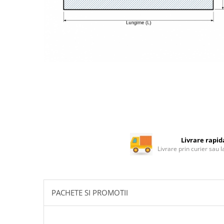
Rotile mobilier
Scurgatoare pentru vase
Scule si unelte
Cosuri Jolly si coloane
Livrare rapid
Livrare prin curier sau 
PACHETE SI PROMOTII