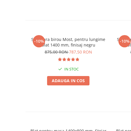
Structura birou Most, pentru lungime
Struct
-10%
-10%
blat 1400 mm, finisaj negru
b
875,00 RON
787,50 RON
IN STOC
ADAUGA IN COS
Blat pentru masa 1400x800 mm, Stejar
Blat pe