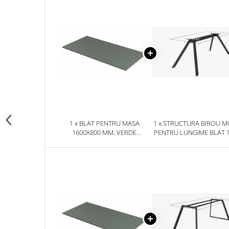
1 x BLAT PENTRU MASA
1 x STRUCTURA BIROU M
1600X800 MM, VERDE
PENTRU LUNGIME BLAT 
EUCALIPT U604 ST9
MM, FINISAJ NEGRU, NEG
RAL 9005 FE, 1600 M