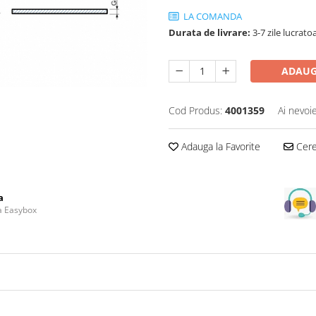
LA COMANDA
Durata de livrare:
3-7 zile lucrato
ADAUG
Cod Produs:
4001359
Ai nevoi
Adauga la Favorite
Cere 
a
la Easybox