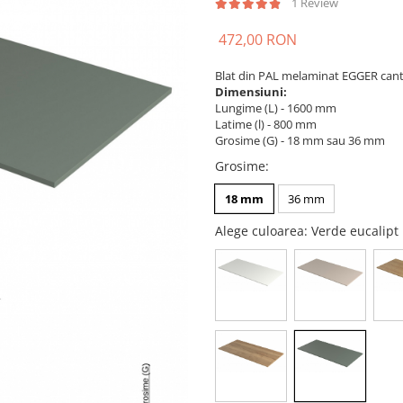
1 Review
472,00 RON
Blat din PAL melaminat EGGER cant
Dimensiuni:
Lungime (L) - 1600 mm
Latime (l) - 800 mm
Grosime (G) - 18 mm sau 36 mm
Grosime
:
18 mm
36 mm
Alege culoarea
: Verde eucalip