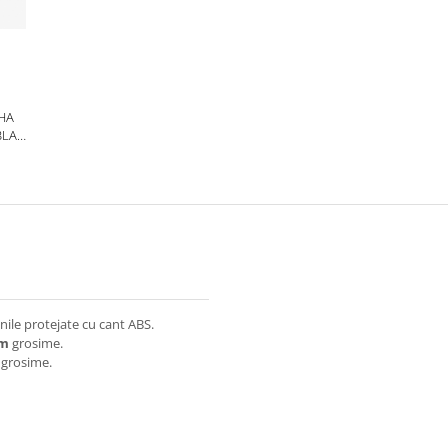
HA
BLAT
U,
ile protejate cu cant ABS.
mm
grosime.
grosime.