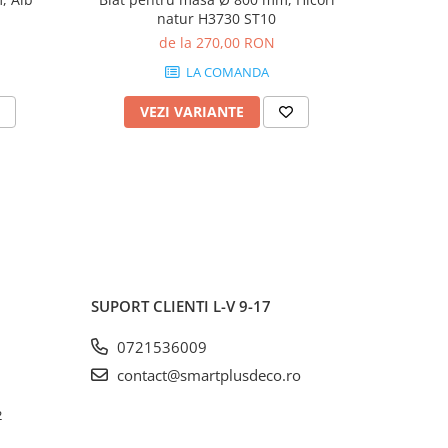
natur H3730 ST10
Bard
de la 270,00 RON
LA COMANDA
VEZI VARIANTE
V
SUPORT CLIENTI
L-V 9-17
0721536009
contact@smartplusdeco.ro
2