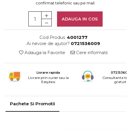
Rotile mobilier
confirmat telefonic sau pe mail.
Scurgatoare pentru vase
Scule si unelte
ADAUGA IN COS
Cosuri Jolly si coloane
Cod Produs:
4001277
Ai nevoie de ajutor?
0721536009
Adauga la Favorite
Cere informatii
Livrare rapida
072153600
Livrare prin curier sau la
Consultanta tele
Easybox
gratuita
Pachete Si Promotii