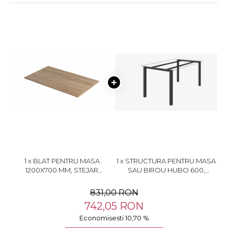
1 x BLAT PENTRU MASA
1 x STRUCTURA PENTRU MASA
1200X700 MM, STEJAR
SAU BIROU HUBO 600,
BARDOLINO NATUR H1145 ST10
PENTRU LUNGIME BLAT 1200
MM, FINISAJ NEGRU, 1200 MM,
831,00 RON
NEGRU - RAL 9005 FE
742,05 RON
Economisesti 10,70 %