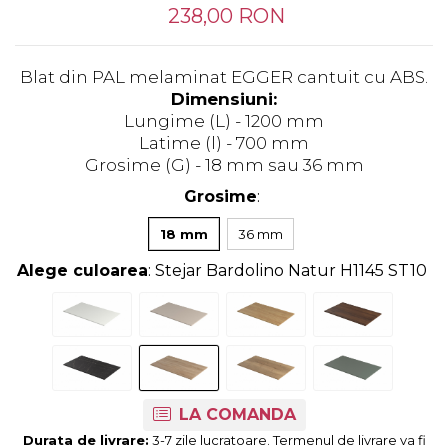
Tandembox Antaro - Blum
Prize
238,00 RON
Sisteme si accesorii pentru
Legrabox - Blum
dressing
Merivobox - Blum
Blat din PAL melaminat EGGER cantuit cu ABS.
Sisteme pentru usi pliante
Dimensiuni:
Accesorii dressing
Lungime (L) - 1200 mm
Bari pentru haine
Latime (l) - 700 mm
Console si suporti polita
Grosime (G) - 18 mm sau 36 mm
Accesorii pentru
Grosime
:
compartimentare sertare
18 mm
36 mm
Organizatoare sertare
Orga-Line - Blum
Alege culoarea
: Stejar Bardolino Natur H1145 ST10
Ambia-Line - Blum
Suruburi, coltare, elemente de
imbinare
Lamele si cepi de lemn
Picioare si rotile mobilier
LA COMANDA
Picioare mobilier
Durata de livrare:
3-7 zile lucratoare. Termenul de livrare va fi