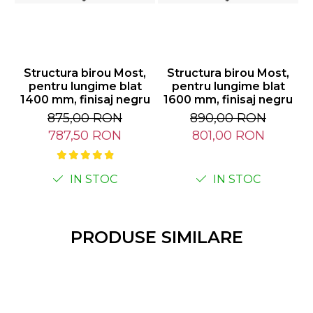
Structura birou Most,
Structura birou Most,
pentru lungime blat
pentru lungime blat
1400 mm, finisaj negru
1600 mm, finisaj negru
1
875,00 RON
890,00 RON
787,50 RON
801,00 RON
IN STOC
IN STOC
PRODUSE SIMILARE