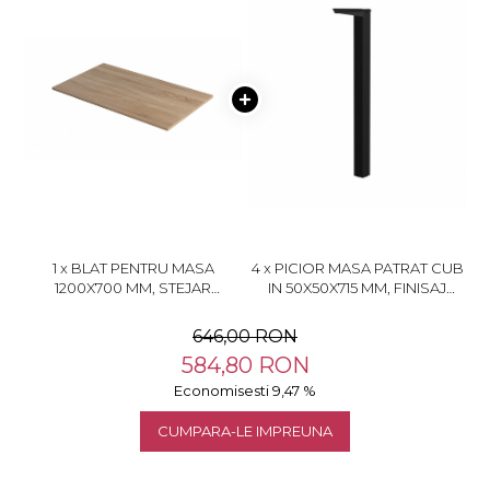
1 x BLAT PENTRU MASA
4 x PICIOR MASA PATRAT CUB
1200X700 MM, STEJAR
IN 50X50X715 MM, FINISAJ
BARDOLINO NATUR H1145 ST10
NEGRU
646,00 RON
584,80 RON
Economisesti 9,47 %
CUMPARA-LE IMPREUNA