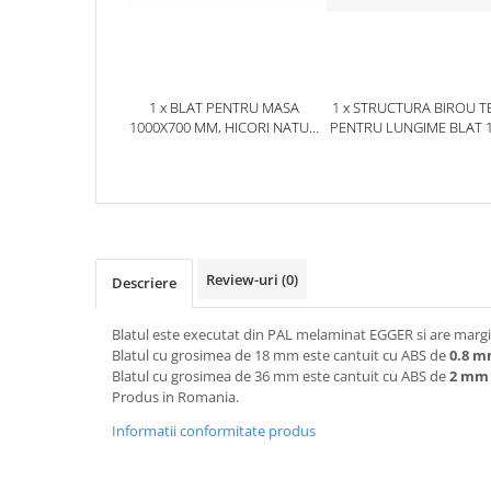
1 x BLAT PENTRU MASA
1 x STRUCTURA BIROU T
1000X700 MM, HICORI NATUR
PENTRU LUNGIME BLAT 
H3730 ST10
MM, FINISAJ NEGRU, NEG
RAL 9005 FE, 1000 M
Review-uri
(0)
Descriere
Blatul este executat din PAL melaminat EGGER si are margin
Blatul cu grosimea de 18 mm este cantuit cu ABS de
0.8 
Blatul cu grosimea de 36 mm este cantuit cu ABS de
2 mm
Produs in Romania.
Informatii conformitate produs