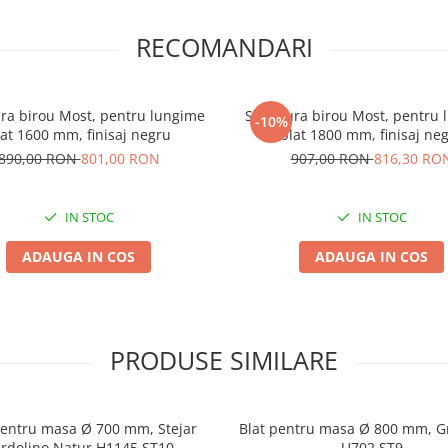
RECOMANDARI
ura birou Most, pentru lungime
Structura birou Most, pentru
-10%
lat 1600 mm, finisaj negru
blat 1800 mm, finisaj ne
890,00 RON
801,00 RON
907,00 RON
816,30 RO
IN STOC
IN STOC
ADAUGA IN COS
ADAUGA IN COS
PRODUSE SIMILARE
pentru masa Ø 700 mm, Stejar
Blat pentru masa Ø 800 mm, Gr
rdolino Natur H1145 ST10
U702 ST9