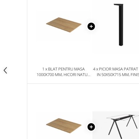
1 x BLAT PENTRU MASA
4 x PICIOR MASA PATRAT
1000X700 MM, HICORI NATUR
IN 50X50X715 MM, FINI
H3730 ST10
NEGRU