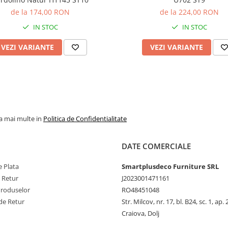
de la 174,00 RON
de la 224,00 RON
IN STOC
IN STOC
VEZI VARIANTE
VEZI VARIANTE
la mai multe in
Politica de Confidentialitate
DATE COMERCIALE
 Plata
Smartplusdeco Furniture SRL
e Retur
J2023001471161
Produselor
RO48451048
de Retur
Str. Milcov, nr. 17, bl. B24, sc. 1, ap. 
Craiova, Dolj