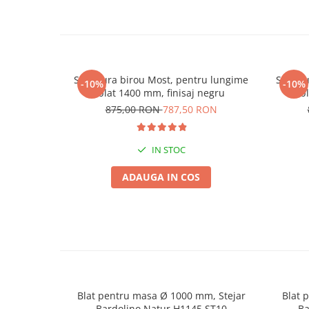
Structura birou Most, pentru lungime
Struct
-10%
-10%
blat 1400 mm, finisaj negru
b
875,00 RON
787,50 RON
IN STOC
ADAUGA IN COS
Blat pentru masa Ø 1000 mm, Stejar
Blat 
Bardolino Natur H1145 ST10
Ba