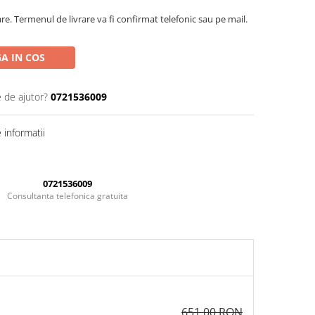
are. Termenul de livrare va fi confirmat telefonic sau pe mail.
A IN COS
e de ajutor?
0721536009
informatii
0721536009
Consultanta telefonica gratuita
651,00 RON