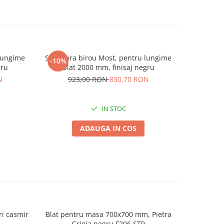
 lungime
Structura birou Most, pentru lungime
Structura
-10%
-10%
gru
blat 2000 mm, finisaj negru
blat
N
923,00 RON
830,70 RON
69
IN STOC
ADAUGA IN COS
i casmir
Blat pentru masa 700x700 mm, Pietra
Blat pen
Grigia negru F206 ST9
G