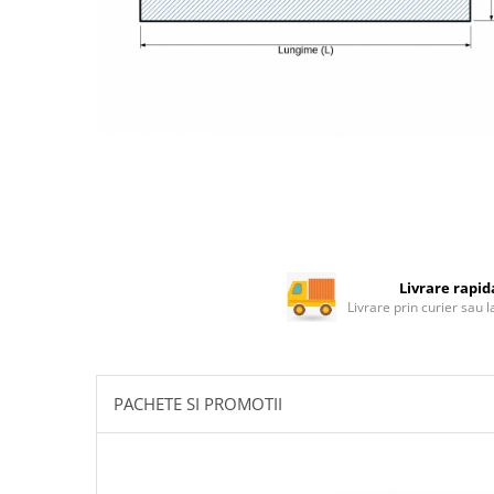
Rotile mobilier
Scurgatoare pentru vase
Scule si unelte
Cosuri Jolly si coloane
Livrare rapid
Livrare prin curier sau 
PACHETE SI PROMOTII