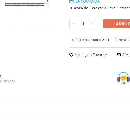
LA COMANDA
Durata de livrare:
3-7 zile lucrato
ADAUG
Cod Produs:
4001233
Ai nevoi
Adauga la Favorite
Cere 
a
la Easybox