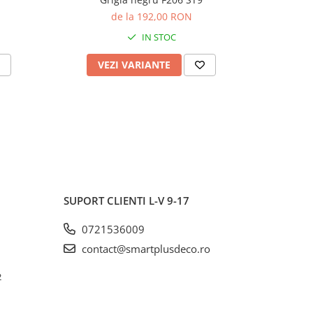
de la 192,00 RON
IN STOC
VEZI VARIANTE
V
SUPORT CLIENTI
L-V 9-17
0721536009
contact@smartplusdeco.ro
2