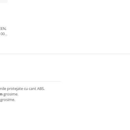
EEN,
1000
RU -
M
ile protejate cu cant ABS.
mm
grosime.
grosime.