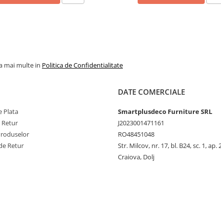
la mai multe in
Politica de Confidentialitate
DATE COMERCIALE
 Plata
Smartplusdeco Furniture SRL
e Retur
J2023001471161
Produselor
RO48451048
de Retur
Str. Milcov, nr. 17, bl. B24, sc. 1, ap. 
Craiova, Dolj