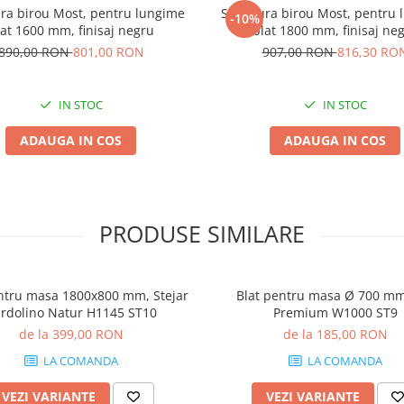
ura birou Most, pentru lungime
Structura birou Most, pentru
-10%
lat 1600 mm, finisaj negru
blat 1800 mm, finisaj ne
890,00 RON
801,00 RON
907,00 RON
816,30 RO
IN STOC
IN STOC
ADAUGA IN COS
ADAUGA IN COS
PRODUSE SIMILARE
ntru masa 1800x800 mm, Stejar
Blat pentru masa Ø 700 mm
rdolino Natur H1145 ST10
Premium W1000 ST9
de la 399,00 RON
de la 185,00 RON
LA COMANDA
LA COMANDA
VEZI VARIANTE
VEZI VARIANTE