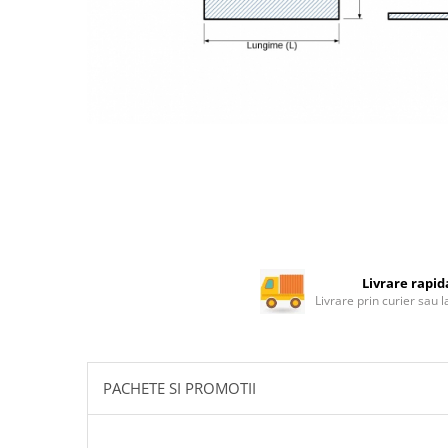
Rotile mobilier
Scurgatoare pentru vase
Scule si unelte
Cosuri Jolly si coloane
Livrare rapid
Livrare prin curier sau 
PACHETE SI PROMOTII