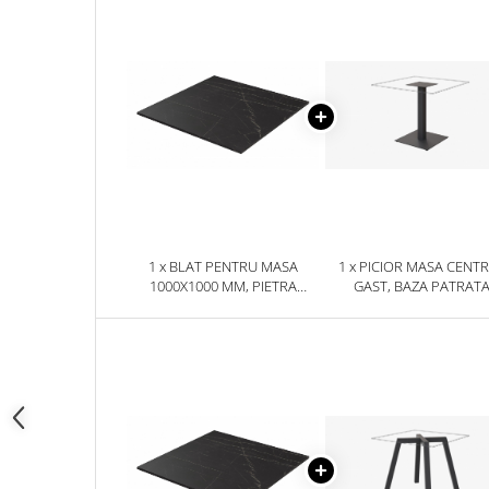
1 x BLAT PENTRU MASA
1 x PICIOR MASA CENT
1000X1000 MM, PIETRA
GAST, BAZA PATRAT
GRIGIA NEGRU F206 ST9
500X500 MM, FINISAJ NE
GAST