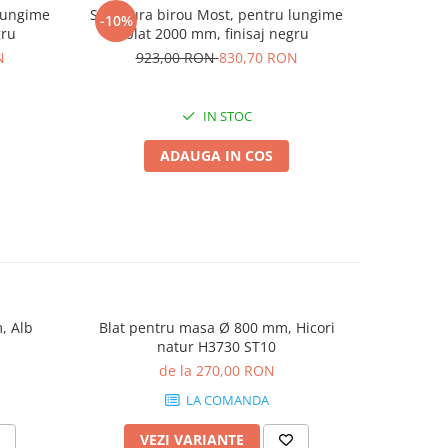
 lungime
Structura birou Most, pentru lungime
Structura
-10%
-10%
gru
blat 2000 mm, finisaj negru
blat
N
923,00 RON
830,70 RON
69
IN STOC
ADAUGA IN COS
, Alb
Blat pentru masa Ø 800 mm, Hicori
Blat pent
natur H3730 ST10
Bard
de la 270,00 RON
LA COMANDA
VEZI VARIANTE
V