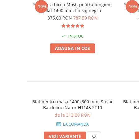
Structura birou Most, pentru lungime
Struct
-10%
-10%
blat 1400 mm, finisaj negru
b
875,00 RON
787,50 RON
IN STOC
ADAUGA IN COS
Blat pentru masa 1400x800 mm, Stejar
Blat pe
Bardolino Natur H1145 ST10
Ba
de la 313,00 RON
LA COMANDA
VEZI VARIANTE