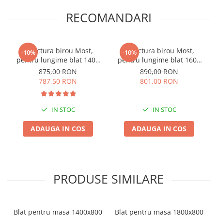
RECOMANDARI
Structura birou Most,
Structura birou Most,
-10%
-10%
pentru lungime blat 1400
pentru lungime blat 1600
mm, finisaj negru
mm, finisaj negru
875,00 RON
890,00 RON
787,50 RON
801,00 RON
IN STOC
IN STOC
ADAUGA IN COS
ADAUGA IN COS
PRODUSE SIMILARE
Blat pentru masa 1400x800
Blat pentru masa 1800x800