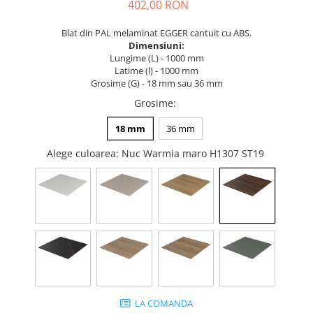
Tandembox Antaro - Blum
Prize
402,00 RON
Sisteme si accesorii pentru
Legrabox - Blum
Blat din PAL melaminat EGGER cantuit cu ABS.
dressing
Merivobox - Blum
Dimensiuni:
Sisteme pentru usi pliante
Lungime (L) - 1000 mm
Latime (l) - 1000 mm
Accesorii dressing
Grosime (G) - 18 mm sau 36 mm
Bari pentru haine
Grosime
:
Console si suporti polita
18 mm
36 mm
Accesorii pentru compartimentare
sertare
Alege culoarea
: Nuc Warmia maro H1307 ST19
Organizatoare sertare
Orga-Line - Blum
Ambia-Line - Blum
Suruburi, coltare, elemente de
imbinare
Lamele si cepi de lemn
Picioare si rotile mobilier
Picioare mobilier
LA COMANDA