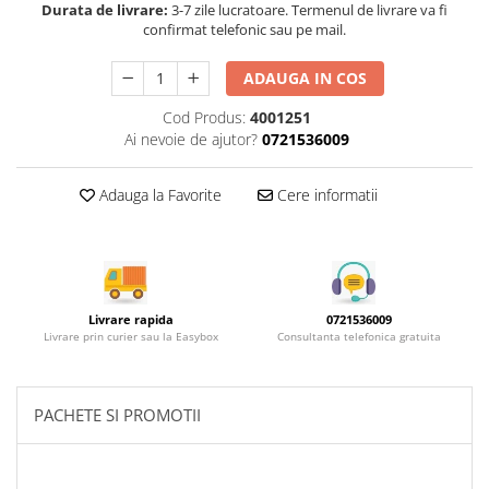
Rotile mobilier
Durata de livrare:
3-7 zile lucratoare. Termenul de livrare va fi
confirmat telefonic sau pe mail.
Scurgatoare pentru vase
Scule si unelte
ADAUGA IN COS
Cosuri Jolly si coloane
Cod Produs:
4001251
Ai nevoie de ajutor?
0721536009
Adauga la Favorite
Cere informatii
Livrare rapida
0721536009
Livrare prin curier sau la Easybox
Consultanta telefonica gratuita
PACHETE SI PROMOTII