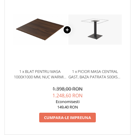
1 x BLAT PENTRU MASA
1 x PICIOR MASA CENTRAL
1000X1000 MM, NUC WARMIA
GAST, BAZA PATRATA 500X500
MARO H1307 ST19
MM, FINISAJ NEGRU, GAST
1.398,00 RON
1.248,60 RON
Economisesti
149,40 RON
CUMPARA-LE IMPREUNA