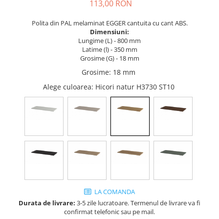
Tandembox Antaro - Blum
Prize
113,00 RON
Sisteme si accesorii pentru
Legrabox - Blum
Polita din PAL melaminat EGGER cantuita cu cant ABS.
dressing
Merivobox - Blum
Dimensiuni:
Sisteme pentru usi pliante
Lungime (L) - 800 mm
Latime (l) - 350 mm
Accesorii dressing
Grosime (G) - 18 mm
Bari pentru haine
Grosime
:
18 mm
Console si suporti polita
Alege culoarea
: Hicori natur H3730 ST10
Accesorii pentru compartimentare
sertare
Organizatoare sertare
Orga-Line - Blum
Ambia-Line - Blum
Suruburi, coltare, elemente de
imbinare
Lamele si cepi de lemn
LA COMANDA
Picioare si rotile mobilier
Durata de livrare:
3-5 zile lucratoare. Termenul de livrare va fi
Picioare mobilier
confirmat telefonic sau pe mail.