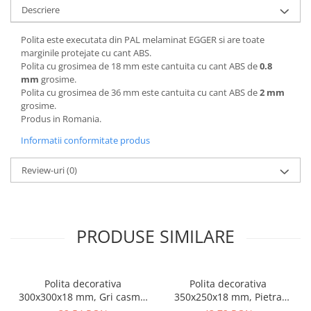
Descriere
Polita este executata din PAL melaminat EGGER si are toate
marginile protejate cu cant ABS.
Polita cu grosimea de 18 mm este cantuita cu cant ABS de
0.8
mm
grosime.
Polita cu grosimea de 36 mm este cantuita cu cant ABS de
2 mm
grosime.
Produs in Romania.
Informatii conformitate produs
Review-uri
(0)
PRODUSE SIMILARE
Polita decorativa
Polita decorativa
300x300x18 mm, Gri casmir
350x250x18 mm, Pietra
U702 ST9, grosime 18 mm
Grigia negru F206 ST9,