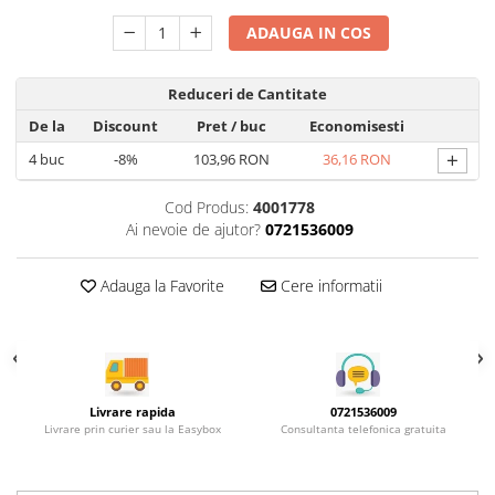
Rotile mobilier
Scurgatoare pentru vase
ADAUGA IN COS
Scule si unelte
Reduceri de Cantitate
Cosuri Jolly si coloane
De la
Discount
Pret
/ buc
Economisesti
+
4
buc
-8%
103,96 RON
36,16 RON
Cod Produs:
4001778
Ai nevoie de ajutor?
0721536009
Adauga la Favorite
Cere informatii
Livrare rapida
0721536009
Livrare prin curier sau la Easybox
Consultanta telefonica gratuita