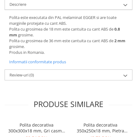
Descriere
Polita este executata din PAL melaminat EGGER si are toate
marginile protejate cu cant ABS.
Polita cu grosimea de 18 mm este cantuita cu cant ABS de
0.8
mm
grosime.
Polita cu grosimea de 36 mm este cantuita cu cant ABS de
2 mm
grosime.
Produs in Romania.
Informatii conformitate produs
Review-uri
(0)
PRODUSE SIMILARE
Polita decorativa
Polita decorativa
300x300x18 mm, Gri casmir
350x250x18 mm, Pietra
U702 ST9, grosime 18 mm
Grigia negru F206 ST9,