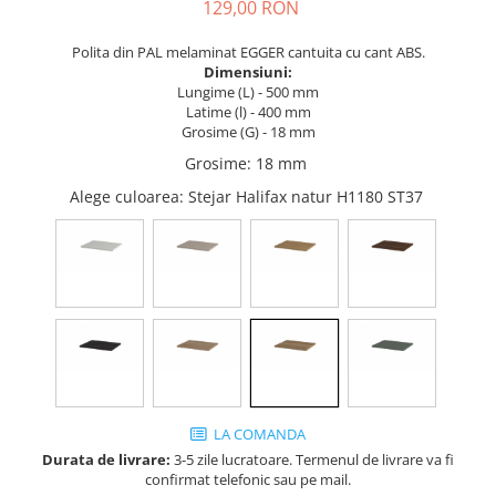
Tandembox Antaro - Blum
Prize
129,00 RON
Sisteme si accesorii pentru
Legrabox - Blum
Polita din PAL melaminat EGGER cantuita cu cant ABS.
dressing
Merivobox - Blum
Dimensiuni:
Sisteme pentru usi pliante
Lungime (L) - 500 mm
Latime (l) - 400 mm
Accesorii dressing
Grosime (G) - 18 mm
Bari pentru haine
Grosime
:
18 mm
Console si suporti polita
Alege culoarea
: Stejar Halifax natur H1180 ST37
Accesorii pentru compartimentare
sertare
Organizatoare sertare
Orga-Line - Blum
Ambia-Line - Blum
Suruburi, coltare, elemente de
imbinare
Lamele si cepi de lemn
LA COMANDA
Picioare si rotile mobilier
Durata de livrare:
3-5 zile lucratoare. Termenul de livrare va fi
Picioare mobilier
confirmat telefonic sau pe mail.