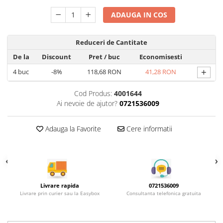
Rotile mobilier
Scurgatoare pentru vase
ADAUGA IN COS
Scule si unelte
Reduceri de Cantitate
Cosuri Jolly si coloane
De la
Discount
Pret
/ buc
Economisesti
+
4
buc
-8%
118,68 RON
41,28 RON
Cod Produs:
4001644
Ai nevoie de ajutor?
0721536009
Adauga la Favorite
Cere informatii
Livrare rapida
0721536009
Livrare prin curier sau la Easybox
Consultanta telefonica gratuita