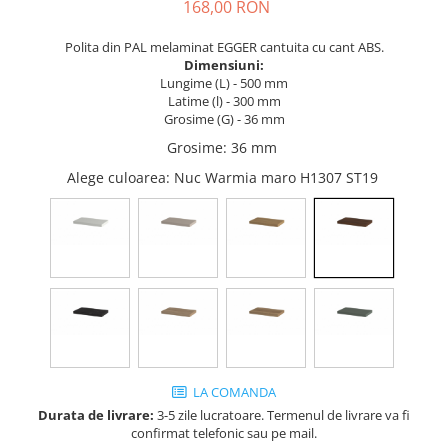
Tandembox Antaro - Blum
Prize
168,00 RON
Sisteme si accesorii pentru
Legrabox - Blum
Polita din PAL melaminat EGGER cantuita cu cant ABS.
dressing
Merivobox - Blum
Dimensiuni:
Sisteme pentru usi pliante
Lungime (L) - 500 mm
Latime (l) - 300 mm
Accesorii dressing
Grosime (G) - 36 mm
Bari pentru haine
Grosime
:
36 mm
Console si suporti polita
Alege culoarea
: Nuc Warmia maro H1307 ST19
Accesorii pentru compartimentare
sertare
Organizatoare sertare
Orga-Line - Blum
Ambia-Line - Blum
Suruburi, coltare, elemente de
imbinare
Lamele si cepi de lemn
LA COMANDA
Picioare si rotile mobilier
Durata de livrare:
3-5 zile lucratoare. Termenul de livrare va fi
Picioare mobilier
confirmat telefonic sau pe mail.