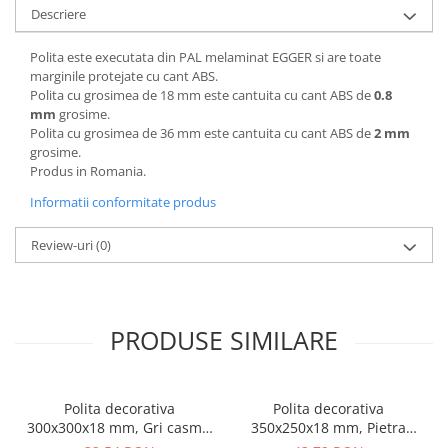
Descriere
Polita este executata din PAL melaminat EGGER si are toate
marginile protejate cu cant ABS.
Polita cu grosimea de 18 mm este cantuita cu cant ABS de
0.8
mm
grosime.
Polita cu grosimea de 36 mm este cantuita cu cant ABS de
2 mm
grosime.
Produs in Romania.
Informatii conformitate produs
Review-uri
(0)
PRODUSE SIMILARE
Polita decorativa
Polita decorativa
300x300x18 mm, Gri casmir
350x250x18 mm, Pietra
U702 ST9, grosime 18 mm
Grigia negru F206 ST9,