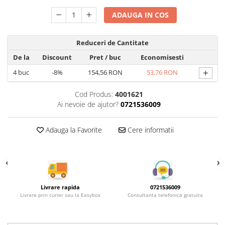
Rotile mobilier
Scurgatoare pentru vase
ADAUGA IN COS
Scule si unelte
Reduceri de Cantitate
Cosuri Jolly si coloane
De la
Discount
Pret
/ buc
Economisesti
+
4
buc
-8%
154,56 RON
53,76 RON
Cod Produs:
4001621
Ai nevoie de ajutor?
0721536009
Adauga la Favorite
Cere informatii
Livrare rapida
0721536009
Livrare prin curier sau la Easybox
Consultanta telefonica gratuita