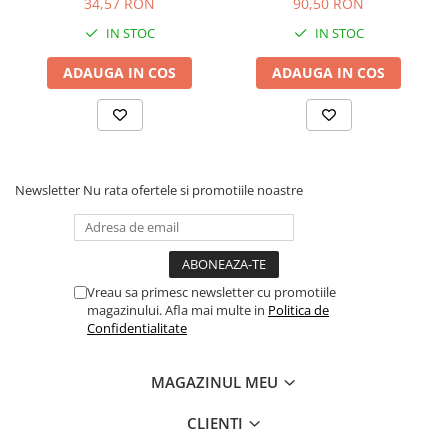
34,57 RON
90,50 RON
ST10, grosime 18 mm
grosime 18 mm
IN STOC
IN STOC
ADAUGA IN COS
ADAUGA IN COS
Newsletter
Nu rata ofertele si promotiile noastre
Vreau sa primesc newsletter cu promotiile
magazinului. Afla mai multe in
Politica de
Confidentialitate
MAGAZINUL MEU
CLIENTI