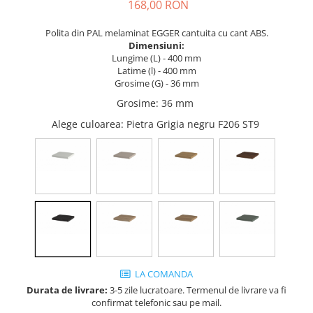
Tandembox Antaro - Blum
Prize
168,00 RON
Sisteme si accesorii pentru
Legrabox - Blum
Polita din PAL melaminat EGGER cantuita cu cant ABS.
dressing
Merivobox - Blum
Dimensiuni:
Sisteme pentru usi pliante
Lungime (L) - 400 mm
Latime (l) - 400 mm
Accesorii dressing
Grosime (G) - 36 mm
Bari pentru haine
Grosime
:
36 mm
Console si suporti polita
Alege culoarea
: Pietra Grigia negru F206 ST9
Accesorii pentru compartimentare
sertare
Organizatoare sertare
Orga-Line - Blum
Ambia-Line - Blum
Suruburi, coltare, elemente de
imbinare
Lamele si cepi de lemn
LA COMANDA
Picioare si rotile mobilier
Durata de livrare:
3-5 zile lucratoare. Termenul de livrare va fi
Picioare mobilier
confirmat telefonic sau pe mail.