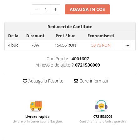
Rotile mobilier
Scurgatoare pentru vase
ADAUGA IN COS
Scule si unelte
Reduceri de Cantitate
Cosuri Jolly si coloane
De la
Discount
Pret
/ buc
Economisesti
+
4
buc
-8%
154,56 RON
53,76 RON
Cod Produs:
4001607
Ai nevoie de ajutor?
0721536009
Adauga la Favorite
Cere informatii
Livrare rapida
0721536009
Livrare prin curier sau la Easybox
Consultanta telefonica gratuita