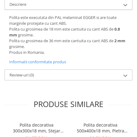
Descriere
Polita este executata din PAL melaminat EGGER si are toate
marginile protejate cu cant ABS.
Polita cu grosimea de 18 mm este cantuita cu cant ABS de
0.8
mm
grosime.
Polita cu grosimea de 36 mm este cantuita cu cant ABS de
2 mm
grosime.
Produs in Romania.
Informatii conformitate produs
Review-uri
(0)
PRODUSE SIMILARE
Polita decorativa
Polita decorativa
300x300x18 mm, Stejar
500x400x18 mm, Pietra
Bardolino Natur H1145
Grigia negru F206 ST9,