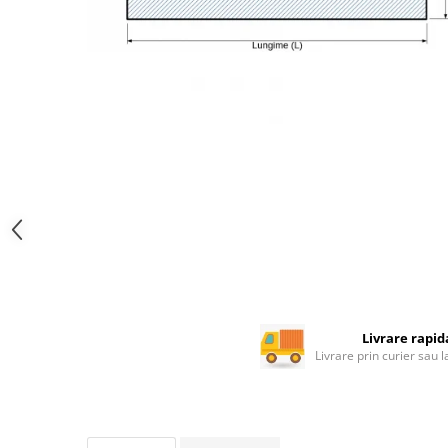
Rotile mobilier
Scurgatoare pentru vase
Scule si unelte
Cosuri Jolly si coloane
Livrare rapid
Livrare prin curier sau 