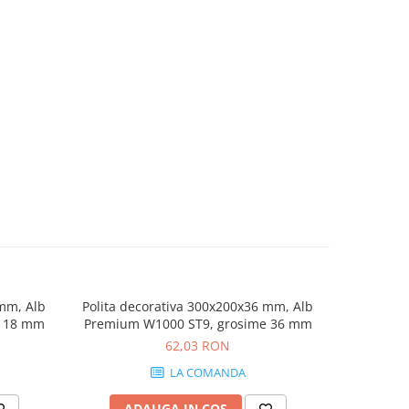
 mm, Alb
Polita decorativa 300x200x36 mm, Alb
Polita dec
e 18 mm
Premium W1000 ST9, grosime 36 mm
Halifax n
62,03 RON
LA COMANDA
ADAUGA IN COS
AD