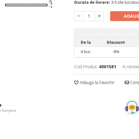
Durata de livrare:
3-5 zile lucrato
ADAUG
De la
Discount
4
buc
-8%
Cod Produs:
4001581
Ai nevoi
Adauga la Favorite
Cere 
a
la Easybox