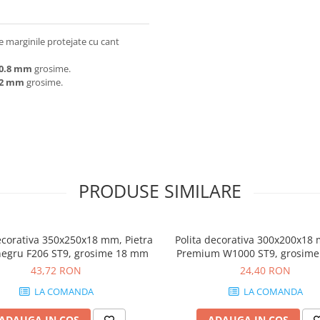
 marginile protejate cu cant
0.8 mm
grosime.
2 mm
grosime.
PRODUSE SIMILARE
ecorativa 350x250x18 mm, Pietra
Polita decorativa 300x200x18
negru F206 ST9, grosime 18 mm
Premium W1000 ST9, grosim
43,72 RON
24,40 RON
LA COMANDA
LA COMANDA
ADAUGA IN COS
ADAUGA IN COS