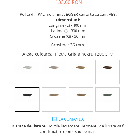
Tandembox Antaro - Blum
Prize
133,00 RON
Sisteme si accesorii pentru
Legrabox - Blum
Polita din PAL melaminat EGGER cantuita cu cant ABS.
dressing
Merivobox - Blum
Dimensiuni:
Sisteme pentru usi pliante
Lungime (L) - 400 mm
Latime (l) - 300 mm
Accesorii dressing
Grosime (G) - 36 mm
Bari pentru haine
Grosime
:
36 mm
Console si suporti polita
Alege culoarea
: Pietra Grigia negru F206 ST9
Accesorii pentru compartimentare
sertare
Organizatoare sertare
Orga-Line - Blum
Ambia-Line - Blum
Suruburi, coltare, elemente de
imbinare
Lamele si cepi de lemn
LA COMANDA
Picioare si rotile mobilier
Durata de livrare:
3-5 zile lucratoare. Termenul de livrare va fi
Picioare mobilier
confirmat telefonic sau pe mail.