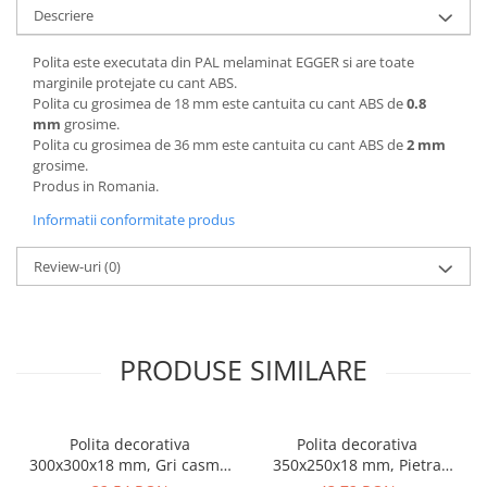
Descriere
Polita este executata din PAL melaminat EGGER si are toate
marginile protejate cu cant ABS.
Polita cu grosimea de 18 mm este cantuita cu cant ABS de
0.8
mm
grosime.
Polita cu grosimea de 36 mm este cantuita cu cant ABS de
2 mm
grosime.
Produs in Romania.
Informatii conformitate produs
Review-uri
(0)
PRODUSE SIMILARE
Polita decorativa
Polita decorativa
300x300x18 mm, Gri casmir
350x250x18 mm, Pietra
U702 ST9, grosime 18 mm
Grigia negru F206 ST9,