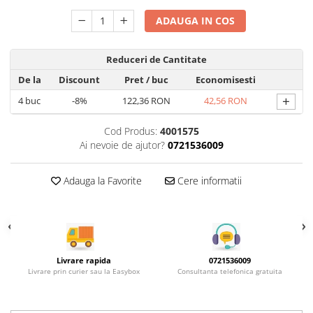
Rotile mobilier
Scurgatoare pentru vase
ADAUGA IN COS
Scule si unelte
Reduceri de Cantitate
Cosuri Jolly si coloane
De la
Discount
Pret
/ buc
Economisesti
+
4
buc
-8%
122,36 RON
42,56 RON
Cod Produs:
4001575
Ai nevoie de ajutor?
0721536009
Adauga la Favorite
Cere informatii
Livrare rapida
0721536009
Livrare prin curier sau la Easybox
Consultanta telefonica gratuita