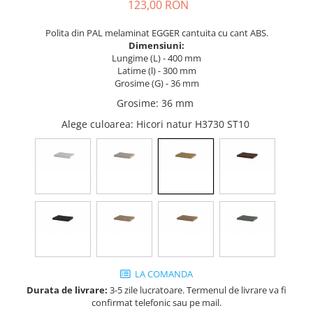
Tandembox Antaro - Blum
Prize
123,00 RON
Sisteme si accesorii pentru
Legrabox - Blum
Polita din PAL melaminat EGGER cantuita cu cant ABS.
dressing
Merivobox - Blum
Dimensiuni:
Sisteme pentru usi pliante
Lungime (L) - 400 mm
Latime (l) - 300 mm
Accesorii dressing
Grosime (G) - 36 mm
Bari pentru haine
Grosime
:
36 mm
Console si suporti polita
Alege culoarea
: Hicori natur H3730 ST10
Accesorii pentru compartimentare
sertare
Organizatoare sertare
Orga-Line - Blum
Ambia-Line - Blum
Suruburi, coltare, elemente de
imbinare
Lamele si cepi de lemn
LA COMANDA
Picioare si rotile mobilier
Durata de livrare:
3-5 zile lucratoare. Termenul de livrare va fi
Picioare mobilier
confirmat telefonic sau pe mail.