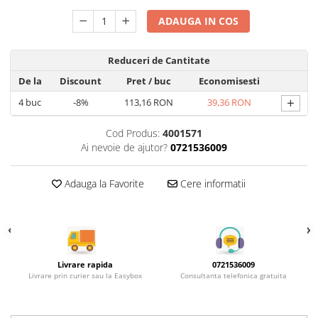
Rotile mobilier
Scurgatoare pentru vase
ADAUGA IN COS
Scule si unelte
Reduceri de Cantitate
Cosuri Jolly si coloane
De la
Discount
Pret
/ buc
Economisesti
+
4
buc
-8%
113,16 RON
39,36 RON
Cod Produs:
4001571
Ai nevoie de ajutor?
0721536009
Adauga la Favorite
Cere informatii
Livrare rapida
0721536009
Livrare prin curier sau la Easybox
Consultanta telefonica gratuita