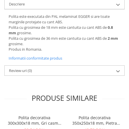
Descriere
Polita este executata din PAL melaminat EGGER si are toate
marginile protejate cu cant ABS.
Polita cu grosimea de 18 mm este cantuita cu cant ABS de
0.8
mm
grosime.
Polita cu grosimea de 36 mm este cantuita cu cant ABS de
2 mm
grosime.
Produs in Romania.
Informatii conformitate produs
Review-uri
(0)
PRODUSE SIMILARE
Polita decorativa
Polita decorativa
300x300x18 mm, Gri casmir
350x250x18 mm, Pietra
U702 ST9, grosime 18 mm
Grigia negru F206 ST9,