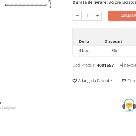
Durata de livrare:
3-5 zile lucrato
ADAUG
De la
Discount
4
buc
-8%
Cod Produs:
4001557
Ai nevoi
Adauga la Favorite
Cere 
a
la Easybox