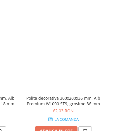
 mm, Alb
Polita decorativa 300x200x36 mm, Alb
Polita dec
e 18 mm
Premium W1000 ST9, grosime 36 mm
Halifax n
62,03 RON
LA COMANDA
ADAUGA IN COS
AD