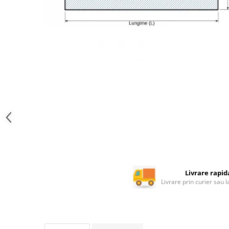
Rotile mobilier
Scurgatoare pentru vase
Scule si unelte
Cosuri Jolly si coloane
Livrare rapid
Livrare prin curier sau 