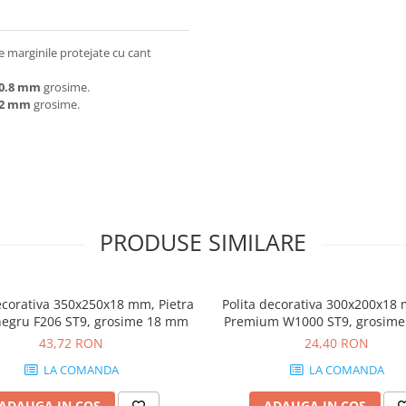
 marginile protejate cu cant
0.8 mm
grosime.
2 mm
grosime.
PRODUSE SIMILARE
ecorativa 350x250x18 mm, Pietra
Polita decorativa 300x200x18
negru F206 ST9, grosime 18 mm
Premium W1000 ST9, grosim
43,72 RON
24,40 RON
LA COMANDA
LA COMANDA
ADAUGA IN COS
ADAUGA IN COS