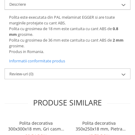
Descriere
Polita este executata din PAL melaminat EGGER si are toate
marginile protejate cu cant ABS.
Polita cu grosimea de 18 mm este cantuita cu cant ABS de
0.8
mm
grosime.
Polita cu grosimea de 36 mm este cantuita cu cant ABS de
2 mm
grosime.
Produs in Romania.
Informatii conformitate produs
Review-uri
(0)
PRODUSE SIMILARE
Polita decorativa
Polita decorativa
300x300x18 mm, Gri casmir
350x250x18 mm, Pietra
U702 ST9, grosime 18 mm
Grigia negru F206 ST9,