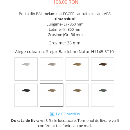
Tandembox Antaro - Blum
Prize
108,00 RON
Sisteme si accesorii pentru
Legrabox - Blum
Polita din PAL melaminat EGGER cantuita cu cant ABS.
dressing
Merivobox - Blum
Dimensiuni:
Sisteme pentru usi pliante
Lungime (L) - 350 mm
Latime (l) - 350 mm
Accesorii dressing
Grosime (G) - 36 mm
Bari pentru haine
Grosime
:
36 mm
Console si suporti polita
Alege culoarea
: Stejar Bardolino Natur H1145 ST10
Accesorii pentru compartimentare
sertare
Organizatoare sertare
Orga-Line - Blum
Ambia-Line - Blum
Suruburi, coltare, elemente de
imbinare
Lamele si cepi de lemn
LA COMANDA
Picioare si rotile mobilier
Durata de livrare:
3-5 zile lucratoare. Termenul de livrare va fi
Picioare mobilier
confirmat telefonic sau pe mail.