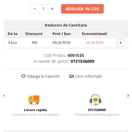
Rotile mobilier
Scurgatoare pentru vase
ADAUGA IN COS
Scule si unelte
Reduceri de Cantitate
Cosuri Jolly si coloane
De la
Discount
Pret
/ buc
Economisesti
+
4
buc
-8%
99,36 RON
34,56 RON
Cod Produs:
4001535
Ai nevoie de ajutor?
0721536009
Adauga la Favorite
Cere informatii
Livrare rapida
0721536009
Livrare prin curier sau la Easybox
Consultanta telefonica gratuita