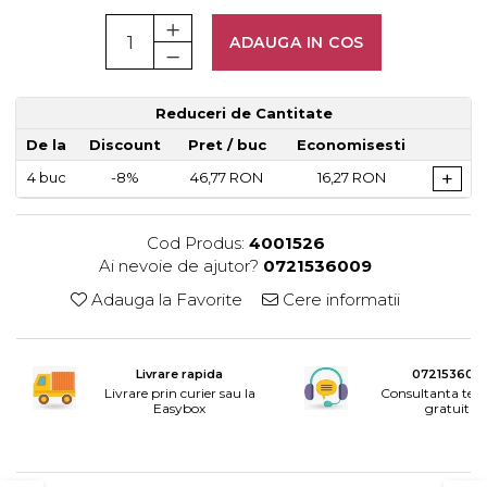
Rotile mobilier
Scurgatoare pentru vase
ADAUGA IN COS
Scule si unelte
Cosuri Jolly si coloane
Reduceri de Cantitate
De la
Discount
Pret
/ buc
Economisesti
+
4
buc
-8%
46,77 RON
16,27 RON
Cod Produs:
4001526
Ai nevoie de ajutor?
0721536009
Adauga la Favorite
Cere informatii
Livrare rapida
072153600
Livrare prin curier sau la
Consultanta tele
Easybox
gratuita