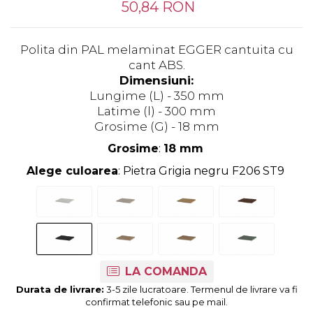
Tandembox Antaro - Blum
Prize
50,84 RON
Sisteme si accesorii pentru
Legrabox - Blum
dressing
Merivobox - Blum
Polita din PAL melaminat EGGER cantuita cu
Sisteme pentru usi pliante
cant ABS.
Accesorii dressing
Dimensiuni:
Bari pentru haine
Lungime (L) - 350 mm
Console si suporti polita
Latime (l) - 300 mm
Grosime (G) - 18 mm
Accesorii pentru
compartimentare sertare
Grosime
:
18 mm
Organizatoare sertare
Alege culoarea
: Pietra Grigia negru F206 ST9
Orga-Line - Blum
Ambia-Line - Blum
Suruburi, coltare, elemente de
imbinare
Lamele si cepi de lemn
LA COMANDA
Picioare si rotile mobilier
Durata de livrare:
3-5 zile lucratoare. Termenul de livrare va fi
Picioare mobilier
confirmat telefonic sau pe mail.