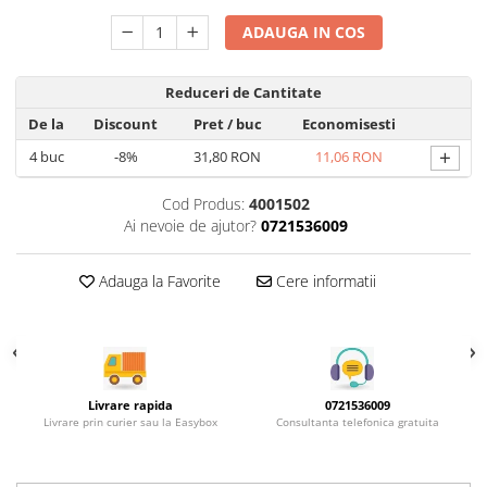
Rotile mobilier
Scurgatoare pentru vase
ADAUGA IN COS
Scule si unelte
Reduceri de Cantitate
Cosuri Jolly si coloane
De la
Discount
Pret
/ buc
Economisesti
+
4
buc
-8%
31,80 RON
11,06 RON
Cod Produs:
4001502
Ai nevoie de ajutor?
0721536009
Adauga la Favorite
Cere informatii
Livrare rapida
0721536009
Livrare prin curier sau la Easybox
Consultanta telefonica gratuita