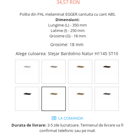
Tandembox Antaro - Blum
Prize
34,57 RON
Sisteme si accesorii pentru
Legrabox - Blum
Polita din PAL melaminat EGGER cantuita cu cant ABS.
dressing
Merivobox - Blum
Dimensiuni:
Sisteme pentru usi pliante
Lungime (L) - 350 mm
Latime (l) - 250 mm
Accesorii dressing
Grosime (G) - 18 mm
Bari pentru haine
Grosime
:
18 mm
Console si suporti polita
Alege culoarea
: Stejar Bardolino Natur H1145 ST10
Accesorii pentru compartimentare
sertare
Organizatoare sertare
Orga-Line - Blum
Ambia-Line - Blum
Suruburi, coltare, elemente de
imbinare
Lamele si cepi de lemn
LA COMANDA
Picioare si rotile mobilier
Durata de livrare:
3-5 zile lucratoare. Termenul de livrare va fi
Picioare mobilier
confirmat telefonic sau pe mail.