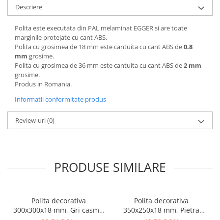
Descriere
Polita este executata din PAL melaminat EGGER si are toate
marginile protejate cu cant ABS.
Polita cu grosimea de 18 mm este cantuita cu cant ABS de
0.8
mm
grosime.
Polita cu grosimea de 36 mm este cantuita cu cant ABS de
2 mm
grosime.
Produs in Romania.
Informatii conformitate produs
Review-uri
(0)
PRODUSE SIMILARE
Polita decorativa
Polita decorativa
300x300x18 mm, Gri casmir
350x250x18 mm, Pietra
U702 ST9, grosime 18 mm
Grigia negru F206 ST9,