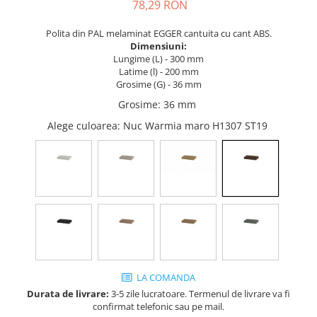
Tandembox Antaro - Blum
Prize
78,29 RON
Sisteme si accesorii pentru
Legrabox - Blum
Polita din PAL melaminat EGGER cantuita cu cant ABS.
dressing
Merivobox - Blum
Dimensiuni:
Sisteme pentru usi pliante
Lungime (L) - 300 mm
Latime (l) - 200 mm
Accesorii dressing
Grosime (G) - 36 mm
Bari pentru haine
Grosime
:
36 mm
Console si suporti polita
Alege culoarea
: Nuc Warmia maro H1307 ST19
Accesorii pentru compartimentare
sertare
Organizatoare sertare
Orga-Line - Blum
Ambia-Line - Blum
Suruburi, coltare, elemente de
imbinare
Lamele si cepi de lemn
LA COMANDA
Picioare si rotile mobilier
Durata de livrare:
3-5 zile lucratoare. Termenul de livrare va fi
Picioare mobilier
confirmat telefonic sau pe mail.