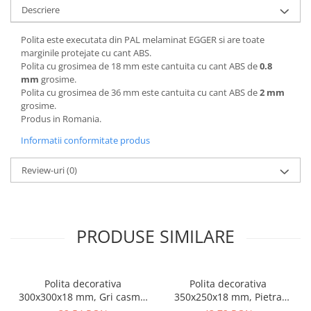
Descriere
Polita este executata din PAL melaminat EGGER si are toate
marginile protejate cu cant ABS.
Polita cu grosimea de 18 mm este cantuita cu cant ABS de
0.8
mm
grosime.
Polita cu grosimea de 36 mm este cantuita cu cant ABS de
2 mm
grosime.
Produs in Romania.
Informatii conformitate produs
Review-uri
(0)
PRODUSE SIMILARE
Polita decorativa
Polita decorativa
300x300x18 mm, Gri casmir
350x250x18 mm, Pietra
U702 ST9, grosime 18 mm
Grigia negru F206 ST9,