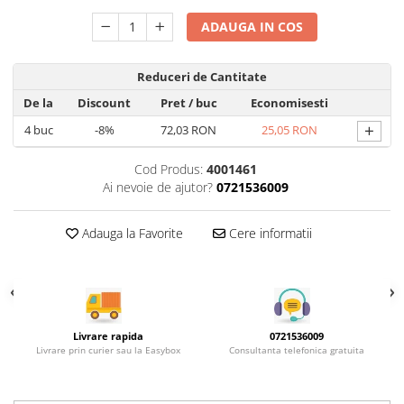
Rotile mobilier
Scurgatoare pentru vase
ADAUGA IN COS
Scule si unelte
Reduceri de Cantitate
Cosuri Jolly si coloane
De la
Discount
Pret
/ buc
Economisesti
+
4
buc
-8%
72,03 RON
25,05 RON
Cod Produs:
4001461
Ai nevoie de ajutor?
0721536009
Adauga la Favorite
Cere informatii
Livrare rapida
0721536009
Livrare prin curier sau la Easybox
Consultanta telefonica gratuita