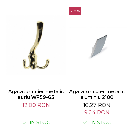
-10%
Agatator cuier metalic
Agatator cuier metalic
A
auriu WP59-G3
aluminiu 2100
n
12,00 RON
10,27 RON
9,24 RON
IN STOC
IN STOC