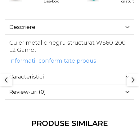
Rotile mobilier
Easybox
gratuita
Scurgatoare pentru vase
Scule si unelte
Descriere
Cosuri Jolly si coloane
Cuier metalic negru structurat WS60-200-
L2 Gamet
Informatii conformitate produs
Caracteristici
Review-uri
(0)
PRODUSE SIMILARE