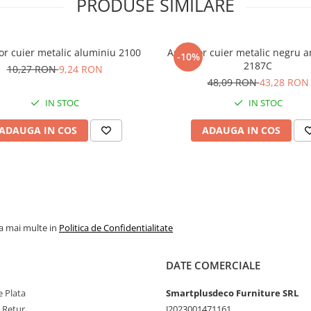
PRODUSE SIMILARE
or cuier metalic aluminiu 2100
Agatator cuier metalic negru a
-10%
2187C
10,27 RON
9,24 RON
48,09 RON
43,28 RON
IN STOC
IN STOC
ADAUGA IN COS
ADAUGA IN COS
la mai multe in
Politica de Confidentialitate
DATE COMERCIALE
 Plata
Smartplusdeco Furniture SRL
e Retur
J2023001471161