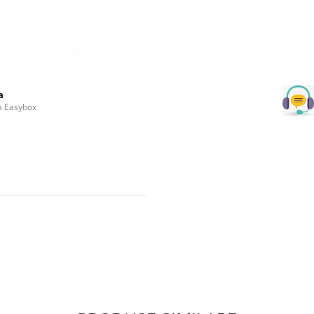
a
la Easybox