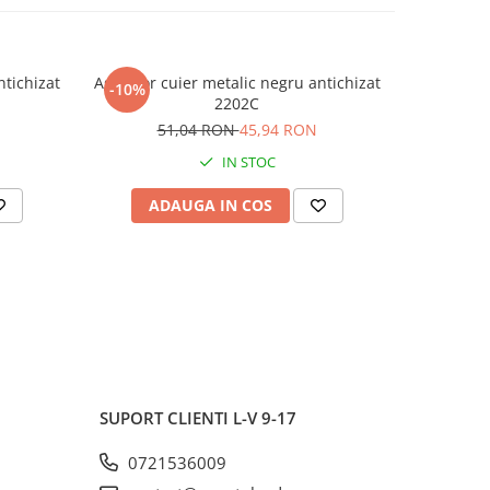
ntichizat
Agatator cuier metalic negru antichizat
Agatator c
-10%
-10%
2202C
5
51,04 RON
45,94 RON
IN STOC
ADAUGA IN COS
AD
SUPORT CLIENTI
L-V 9-17
0721536009