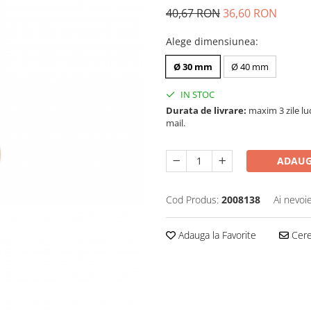
40,67 RON
36,60 RON
Alege dimensiunea
:
Ø 30 mm
Ø 40 mm
IN STOC
Durata de livrare:
maxim 3 zile luc
mail.
ADAUG
Cod Produs:
2008138
Ai nevoi
Adauga la Favorite
Cere 