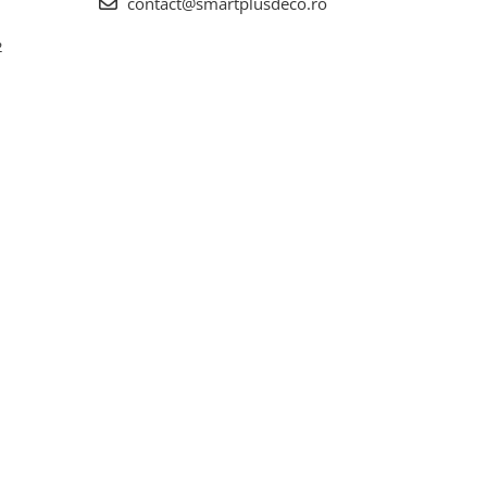
contact@smartplusdeco.ro
2