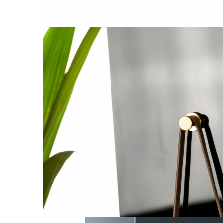
Rotile mobilier
Scurgatoare pentru vase
Scule si unelte
Cosuri Jolly si coloane