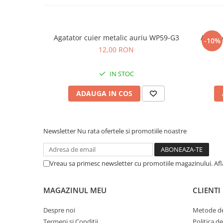
Agatator cuier metalic auriu WP59-G3
Agatat
-10%
12,00 RON
IN STOC
ADAUGA IN COS
Newsletter
Nu rata ofertele si promotiile noastre
Vreau sa primesc newsletter cu promotiile magazinului. Af
MAGAZINUL MEU
CLIENTI
Despre noi
Metode de
Termeni si Conditii
Politica d