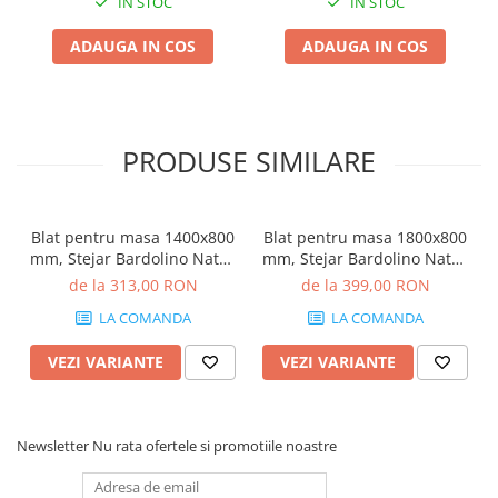
IN STOC
IN STOC
ADAUGA IN COS
ADAUGA IN COS
PRODUSE SIMILARE
Blat pentru masa 1400x800
Blat pentru masa 1800x800
mm, Stejar Bardolino Natur
mm, Stejar Bardolino Natur
H1145 ST10
H1145 ST10
de la 313,00 RON
de la 399,00 RON
LA COMANDA
LA COMANDA
VEZI VARIANTE
VEZI VARIANTE
Newsletter
Nu rata ofertele si promotiile noastre