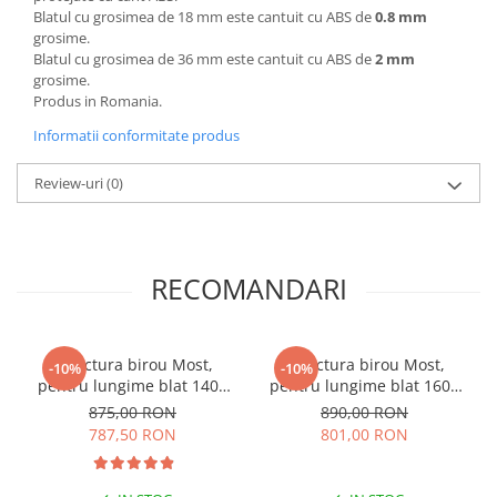
Blatul cu grosimea de 18 mm este cantuit cu ABS de
0.8 mm
grosime.
Blatul cu grosimea de 36 mm este cantuit cu ABS de
2 mm
grosime.
Produs in Romania.
Informatii conformitate produs
Review-uri
(0)
RECOMANDARI
Structura birou Most,
Structura birou Most,
-10%
-10%
pentru lungime blat 1400
pentru lungime blat 1600
mm, finisaj negru
mm, finisaj negru
875,00 RON
890,00 RON
787,50 RON
801,00 RON