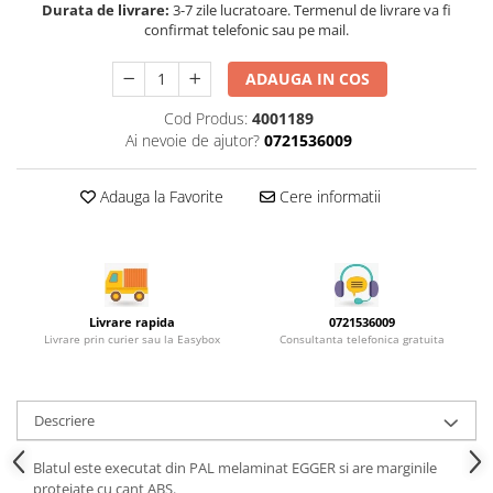
Rotile mobilier
Durata de livrare:
3-7 zile lucratoare. Termenul de livrare va fi
confirmat telefonic sau pe mail.
Scurgatoare pentru vase
Scule si unelte
ADAUGA IN COS
Cosuri Jolly si coloane
Cod Produs:
4001189
Ai nevoie de ajutor?
0721536009
Adauga la Favorite
Cere informatii
Livrare rapida
0721536009
Livrare prin curier sau la Easybox
Consultanta telefonica gratuita
Descriere
Blatul este executat din PAL melaminat EGGER si are marginile
protejate cu cant ABS.