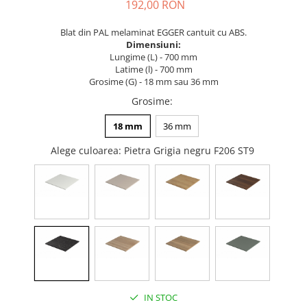
Tandembox Antaro - Blum
Prize
192,00 RON
Sisteme si accesorii pentru
Legrabox - Blum
Blat din PAL melaminat EGGER cantuit cu ABS.
dressing
Merivobox - Blum
Dimensiuni:
Sisteme pentru usi pliante
Lungime (L) - 700 mm
Latime (l) - 700 mm
Accesorii dressing
Grosime (G) - 18 mm sau 36 mm
Bari pentru haine
Grosime
:
Console si suporti polita
18 mm
36 mm
Accesorii pentru compartimentare
sertare
Alege culoarea
: Pietra Grigia negru F206 ST9
Organizatoare sertare
Orga-Line - Blum
Ambia-Line - Blum
Suruburi, coltare, elemente de
imbinare
Lamele si cepi de lemn
Picioare si rotile mobilier
Picioare mobilier
IN STOC