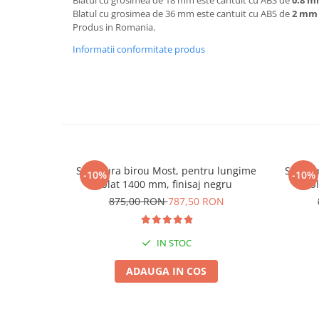
Blatul cu grosimea de 18 mm este cantuit cu ABS de
0.8 
Blatul cu grosimea de 36 mm este cantuit cu ABS de
2 mm
Produs in Romania.
Informatii conformitate produs
Structura birou Most, pentru lungime
Struct
-10%
-10%
blat 1400 mm, finisaj negru
b
875,00 RON
787,50 RON
IN STOC
ADAUGA IN COS