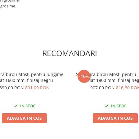
mm
grosime.
grosime.
RECOMANDARI
ura birou Most, pentru lungime
Structura birou Most, pentru
-10%
lat 1600 mm, finisaj negru
blat 1800 mm, finisaj ne
890,00 RON
801,00 RON
907,00 RON
816,30 RO
IN STOC
IN STOC
ADAUGA IN COS
ADAUGA IN COS