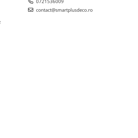
0721536009
contact@smartplusdeco.ro
2