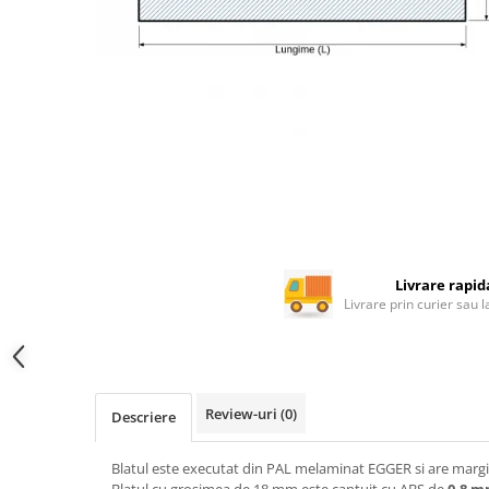
Rotile mobilier
Scurgatoare pentru vase
Scule si unelte
Cosuri Jolly si coloane
Livrare rapid
Livrare prin curier sau 
Review-uri
(0)
Descriere
Blatul este executat din PAL melaminat EGGER si are margin