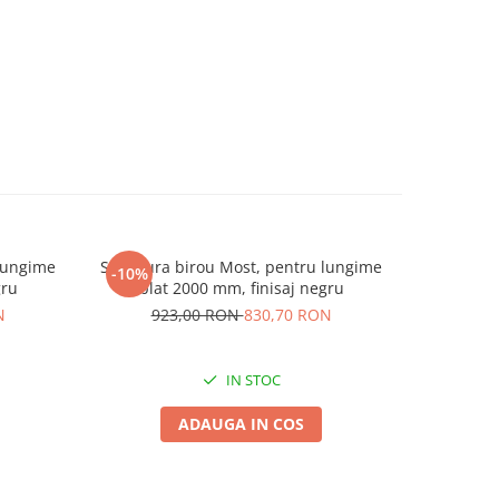
 lungime
Structura birou Most, pentru lungime
Structura
-10%
-10%
gru
blat 2000 mm, finisaj negru
blat
N
923,00 RON
830,70 RON
69
IN STOC
ADAUGA IN COS