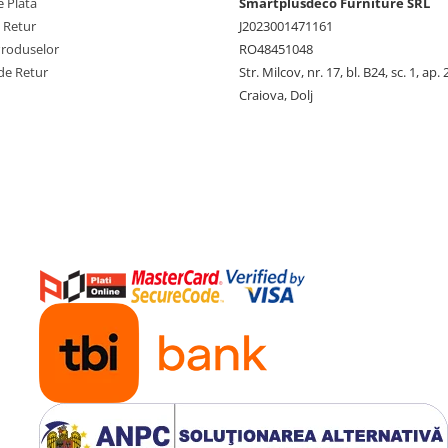
 Plata
Smartplusdeco Furniture SRL
e Retur
J2023001471161
Produselor
RO48451048
de Retur
Str. Milcov, nr. 17, bl. B24, sc. 1, ap. 
Craiova, Dolj