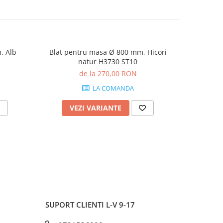
, Alb
Blat pentru masa Ø 800 mm, Hicori
Blat pe
natur H3730 ST10
G
de la 270,00 RON
LA COMANDA
VEZI VARIANTE
V
SUPORT CLIENTI
L-V 9-17