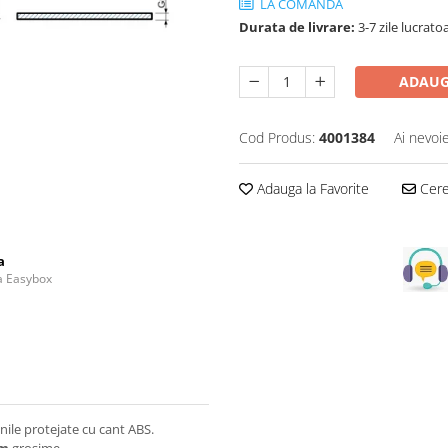
LA COMANDA
Durata de livrare:
3-7 zile lucrato
ADAUG
Cod Produs:
4001384
Ai nevoi
Adauga la Favorite
Cere 
a
la Easybox
ile protejate cu cant ABS.