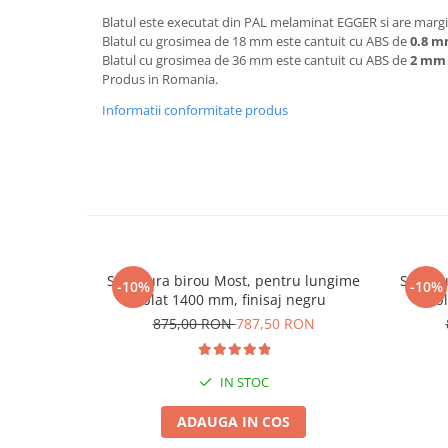
Blatul este executat din PAL melaminat EGGER si are margin
Blatul cu grosimea de 18 mm este cantuit cu ABS de
0.8 
Blatul cu grosimea de 36 mm este cantuit cu ABS de
2 mm
Produs in Romania.
Informatii conformitate produs
Structura birou Most, pentru lungime
Struct
-10%
-10%
blat 1400 mm, finisaj negru
b
875,00 RON
787,50 RON
IN STOC
ADAUGA IN COS