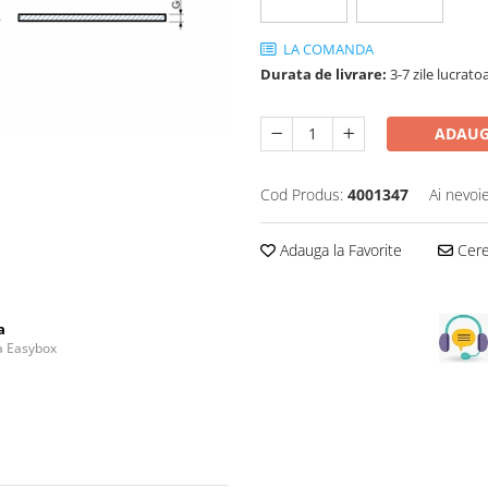
LA COMANDA
Durata de livrare:
3-7 zile lucrato
ADAUG
Cod Produs:
4001347
Ai nevoi
Adauga la Favorite
Cere 
a
la Easybox