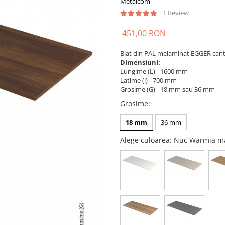
Metalcom
1 Review
451,00 RON
Blat din PAL melaminat EGGER cant
Dimensiuni:
Lungime (L) - 1600 mm
Latime (l) - 700 mm
Grosime (G) - 18 mm sau 36 mm
Grosime
:
18 mm
36 mm
Alege culoarea
: Nuc Warmia m