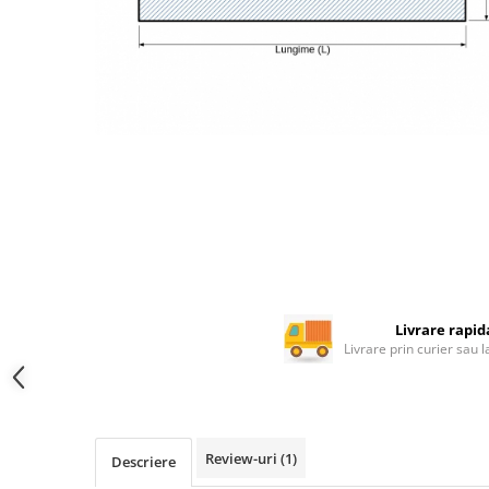
Rotile mobilier
Scurgatoare pentru vase
Scule si unelte
Cosuri Jolly si coloane
Livrare rapid
Livrare prin curier sau 
Review-uri
(1)
Descriere