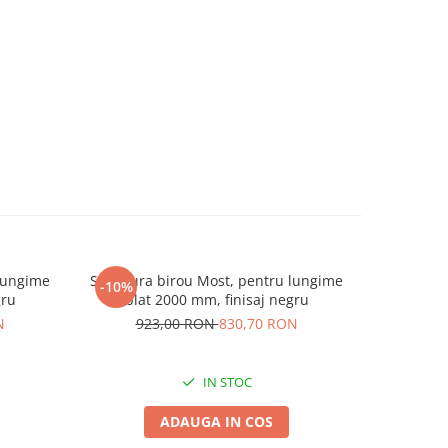
 lungime
Structura birou Most, pentru lungime
Structura
-10%
-10%
gru
blat 2000 mm, finisaj negru
blat
N
923,00 RON
830,70 RON
69
IN STOC
ADAUGA IN COS