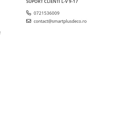
SUPORT CLIENTI
L-V 9-17
0721536009
contact@smartplusdeco.ro
2