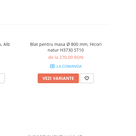
, Alb
Blat pentru masa Ø 800 mm, Hicori
Blat pent
natur H3730 ST10
Bard
de la 270,00 RON
LA COMANDA
VEZI VARIANTE
V