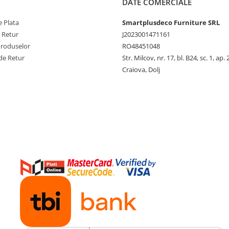
DATE COMERCIALE
 Plata
Smartplusdeco Furniture SRL
e Retur
J2023001471161
Produselor
RO48451048
de Retur
Str. Milcov, nr. 17, bl. B24, sc. 1, ap. 
Craiova, Dolj