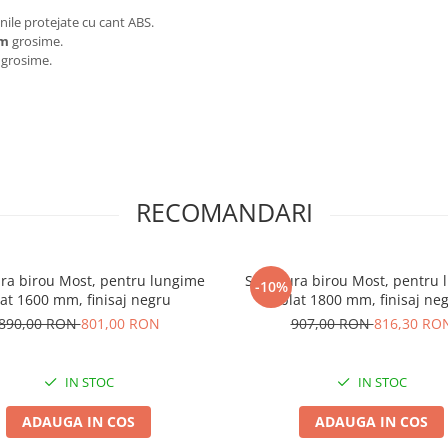
ile protejate cu cant ABS.
mm
grosime.
grosime.
RECOMANDARI
ura birou Most, pentru lungime
Structura birou Most, pentru
-10%
lat 1600 mm, finisaj negru
blat 1800 mm, finisaj ne
890,00 RON
801,00 RON
907,00 RON
816,30 RO
IN STOC
IN STOC
ADAUGA IN COS
ADAUGA IN COS