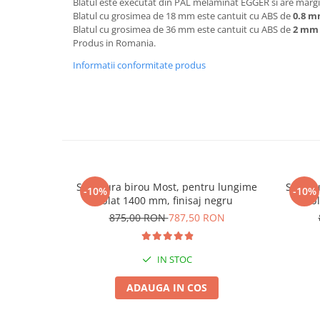
Blatul este executat din PAL melaminat EGGER si are margin
Blatul cu grosimea de 18 mm este cantuit cu ABS de
0.8 
Blatul cu grosimea de 36 mm este cantuit cu ABS de
2 mm
Produs in Romania.
Informatii conformitate produs
Structura birou Most, pentru lungime
Struct
-10%
-10%
blat 1400 mm, finisaj negru
b
875,00 RON
787,50 RON
IN STOC
ADAUGA IN COS