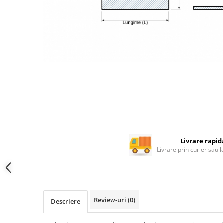
Rotile mobilier
Scurgatoare pentru vase
Scule si unelte
Cosuri Jolly si coloane
Livrare rapid
Livrare prin curier sau 
Review-uri
(0)
Descriere