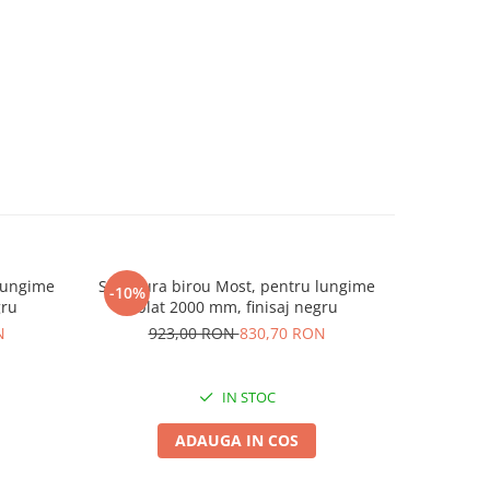
 lungime
Structura birou Most, pentru lungime
Structura
-10%
-10%
gru
blat 2000 mm, finisaj negru
blat
N
923,00 RON
830,70 RON
69
IN STOC
ADAUGA IN COS