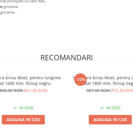
ile protejate cu cant ABS.
mm
grosime.
grosime.
RECOMANDARI
ura birou Most, pentru lungime
Structura birou Most, pentru
-10%
lat 1600 mm, finisaj negru
blat 1800 mm, finisaj ne
890,00 RON
801,00 RON
907,00 RON
816,30 RO
IN STOC
IN STOC
ADAUGA IN COS
ADAUGA IN COS