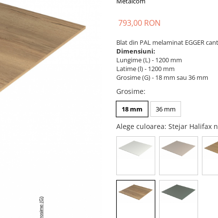
Metalcom
793,00 RON
Blat din PAL melaminat EGGER cant
Dimensiuni:
Lungime (L) - 1200 mm
Latime (l) - 1200 mm
Grosime (G) - 18 mm sau 36 mm
Grosime
:
18 mm
36 mm
Alege culoarea
: Stejar Halifax