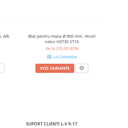
, Alb
Blat pentru masa Ø 800 mm, Hicori
Blat pent
natur H3730 ST10
Bard
de la 270,00 RON
LA COMANDA
VEZI VARIANTE
V
SUPORT CLIENTI
L-V 9-17