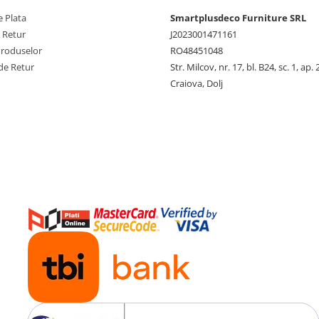
 Plata
Smartplusdeco Furniture SRL
e Retur
J2023001471161
Produselor
RO48451048
de Retur
Str. Milcov, nr. 17, bl. B24, sc. 1, ap. 
Craiova, Dolj