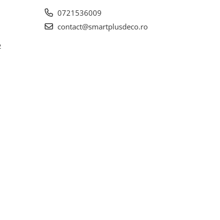
0721536009
contact@smartplusdeco.ro
2