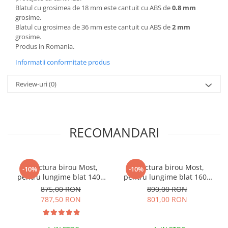
Blatul cu grosimea de 18 mm este cantuit cu ABS de
0.8 mm
grosime.
Blatul cu grosimea de 36 mm este cantuit cu ABS de
2 mm
grosime.
Produs in Romania.
Informatii conformitate produs
Review-uri
(0)
RECOMANDARI
Structura birou Most,
Structura birou Most,
-10%
-10%
pentru lungime blat 1400
pentru lungime blat 1600
mm, finisaj negru
mm, finisaj negru
875,00 RON
890,00 RON
787,50 RON
801,00 RON