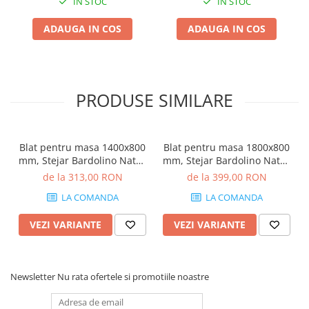
IN STOC
IN STOC
ADAUGA IN COS
ADAUGA IN COS
PRODUSE SIMILARE
Blat pentru masa 1400x800
Blat pentru masa 1800x800
mm, Stejar Bardolino Natur
mm, Stejar Bardolino Natur
H1145 ST10
H1145 ST10
de la 313,00 RON
de la 399,00 RON
LA COMANDA
LA COMANDA
VEZI VARIANTE
VEZI VARIANTE
Newsletter
Nu rata ofertele si promotiile noastre