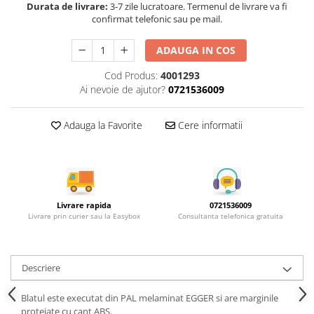
Rotile mobilier
Durata de livrare:
3-7 zile lucratoare. Termenul de livrare va fi
confirmat telefonic sau pe mail.
Scurgatoare pentru vase
Scule si unelte
ADAUGA IN COS
Cosuri Jolly si coloane
Cod Produs:
4001293
Ai nevoie de ajutor?
0721536009
Adauga la Favorite
Cere informatii
Livrare rapida
0721536009
Livrare prin curier sau la Easybox
Consultanta telefonica gratuita
Descriere
Blatul este executat din PAL melaminat EGGER si are marginile
protejate cu cant ABS.