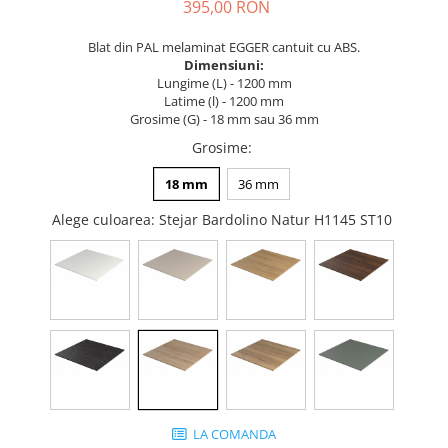
Tandembox Antaro - Blum
Prize
395,00 RON
Sisteme si accesorii pentru
Legrabox - Blum
Blat din PAL melaminat EGGER cantuit cu ABS.
dressing
Merivobox - Blum
Dimensiuni:
Sisteme pentru usi pliante
Lungime (L) - 1200 mm
Latime (l) - 1200 mm
Accesorii dressing
Grosime (G) - 18 mm sau 36 mm
Bari pentru haine
Grosime
:
Console si suporti polita
18 mm
36 mm
Accesorii pentru compartimentare
sertare
Alege culoarea
: Stejar Bardolino Natur H1145 ST10
Organizatoare sertare
Orga-Line - Blum
Ambia-Line - Blum
Suruburi, coltare, elemente de
imbinare
Lamele si cepi de lemn
Picioare si rotile mobilier
Picioare mobilier
LA COMANDA