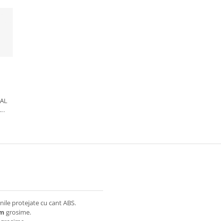
RAL
A
GRU,
ile protejate cu cant ABS.
mm
grosime.