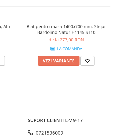
, Alb
Blat pentru masa 1400x700 mm, Stejar
Blat pen
Bardolino Natur H1145 ST10
Bard
de la 277,00 RON
LA COMANDA
VEZI VARIANTE
V
SUPORT CLIENTI
L-V 9-17
0721536009