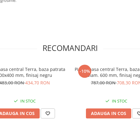
grosime.
RECOMANDARI
masa central Terra, baza patrata
Picior masa central Terra, baz
-10%
00x400 mm, finisaj negru
diam. 600 mm, finisaj ne
483,00 RON
434,70 RON
787,00 RON
708,30 RO
IN STOC
IN STOC
ADAUGA IN COS
ADAUGA IN COS