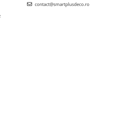
contact@smartplusdeco.ro
2