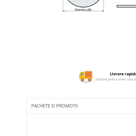
Rotile mobilier
Scurgatoare pentru vase
Scule si unelte
Cosuri Jolly si coloane
Livrare rapid
Livrare prin curier sau 
PACHETE SI PROMOTII