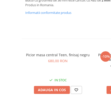
Blatul cu grosimea de 36 mm este cantuit cu ABS de
2 mm
Produs in Romania.
Informatii conformitate produs
Picior masa central Teen, finisaj negru
Picior 
-10%
4
680,00 RON
IN STOC
ADAUGA IN COS