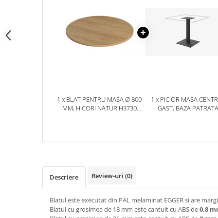
1 x BLAT PENTRU MASA Ø 800
1 x PICIOR MASA CENT
MM, HICORI NATUR H3730
GAST, BAZA PATRAT
ST10
500X500 MM, FINISAJ NE
GAST
Review-uri
(0)
Descriere
Blatul este executat din PAL melaminat EGGER si are margin
Blatul cu grosimea de 18 mm este cantuit cu ABS de
0.8 