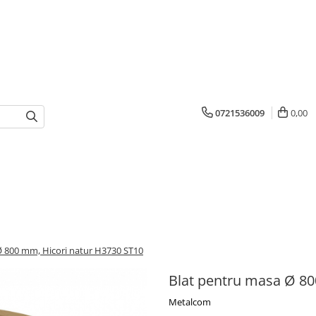
0721536009
0,00
Ø 800 mm, Hicori natur H3730 ST10
Blat pentru masa Ø 80
Metalcom