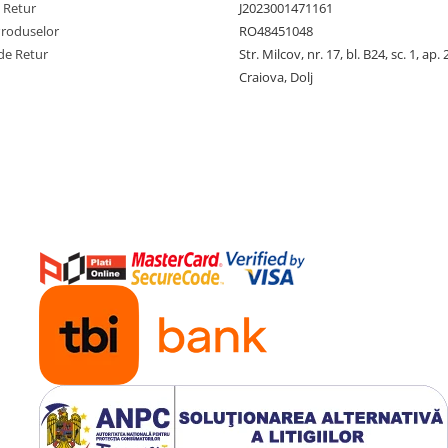
e Retur
J2023001471161
Produselor
RO48451048
de Retur
Str. Milcov, nr. 17, bl. B24, sc. 1, ap. 
Craiova, Dolj