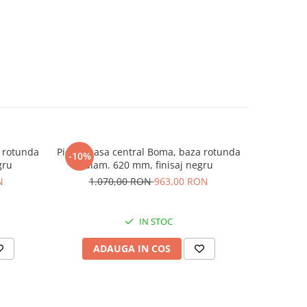
a rotunda
Picior masa central Boma, baza rotunda
Structura
-10%
-10%
gru
diam. 620 mm, finisaj negru
blat
N
1.070,00 RON
963,00 RON
87
IN STOC
ADAUGA IN COS