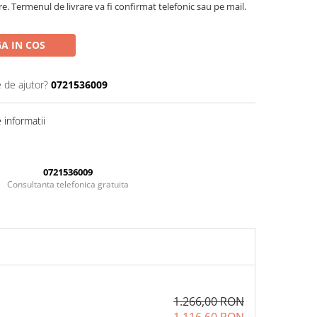
re. Termenul de livrare va fi confirmat telefonic sau pe mail.
A IN COS
e de ajutor?
0721536009
informatii
0721536009
Consultanta telefonica gratuita
1.266,00 RON