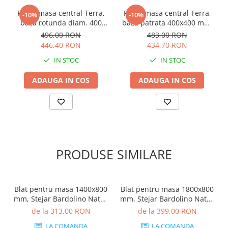
Picior masa central Terra,
Picior masa central Terra,
-10%
-10%
baza rotunda diam. 400
baza patrata 400x400 mm,
mm, finisaj negru
finisaj negru
496,00 RON
483,00 RON
446,40 RON
434,70 RON
IN STOC
IN STOC
ADAUGA IN COS
ADAUGA IN COS
PRODUSE SIMILARE
Blat pentru masa 1400x800
Blat pentru masa 1800x800
mm, Stejar Bardolino Natur
mm, Stejar Bardolino Natur
H1145 ST10
H1145 ST10
de la 313,00 RON
de la 399,00 RON
LA COMANDA
LA COMANDA