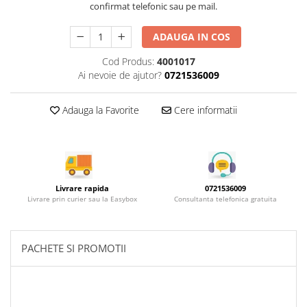
Rotile mobilier
confirmat telefonic sau pe mail.
Scurgatoare pentru vase
ADAUGA IN COS
Scule si unelte
Cod Produs:
4001017
Cosuri Jolly si coloane
Ai nevoie de ajutor?
0721536009
Adauga la Favorite
Cere informatii
Livrare rapida
0721536009
Livrare prin curier sau la Easybox
Consultanta telefonica gratuita
PACHETE SI PROMOTII