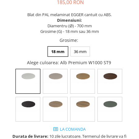
Tandembox Antaro - Blum
Prize
185,00 RON
Sisteme si accesorii pentru
Legrabox - Blum
Blat din PAL melaminat EGGER cantuit cu ABS.
dressing
Merivobox - Blum
Dimensiuni:
Sisteme pentru usi pliante
Diamentru (Ø) - 700 mm
Grosime (G) - 18 mm sau 36 mm
Accesorii dressing
Grosime
:
Bari pentru haine
Console si suporti polita
18 mm
36 mm
Accesorii pentru compartimentare
Alege culoarea
: Alb Premium W1000 ST9
sertare
Organizatoare sertare
Orga-Line - Blum
Ambia-Line - Blum
Suruburi, coltare, elemente de
imbinare
Lamele si cepi de lemn
Picioare si rotile mobilier
LA COMANDA
Picioare mobilier
Durata de livrare:
10 zile lucratoare. Termenul de livrare va fi