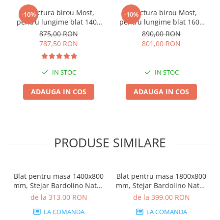
Structura birou Most,
Structura birou Most,
-10%
-10%
pentru lungime blat 1400
pentru lungime blat 1600
mm, finisaj negru
mm, finisaj negru
875,00 RON
890,00 RON
787,50 RON
801,00 RON
IN STOC
IN STOC
ADAUGA IN COS
ADAUGA IN COS
PRODUSE SIMILARE
Blat pentru masa 1400x800
Blat pentru masa 1800x800
mm, Stejar Bardolino Natur
mm, Stejar Bardolino Natur
H1145 ST10
H1145 ST10
de la 313,00 RON
de la 399,00 RON
LA COMANDA
LA COMANDA