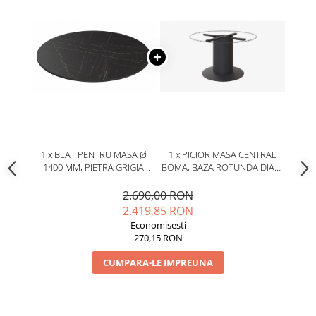
1 x BLAT PENTRU MASA Ø
1 x PICIOR MASA CENTRAL
1400 MM, PIETRA GRIGIA
BOMA, BAZA ROTUNDA DIAM.
NEGRU F206 ST9
720 MM, FINISAJ NEGRU, Ø 720
MM
2.690,00 RON
2.419,85 RON
Economisesti
270,15 RON
CUMPARA-LE IMPREUNA