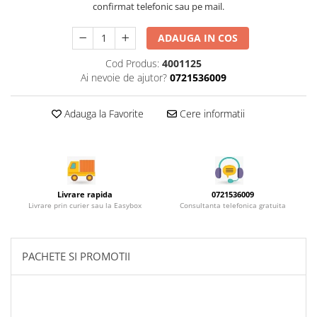
Rotile mobilier
confirmat telefonic sau pe mail.
Scurgatoare pentru vase
ADAUGA IN COS
Scule si unelte
Cod Produs:
4001125
Cosuri Jolly si coloane
Ai nevoie de ajutor?
0721536009
Adauga la Favorite
Cere informatii
Livrare rapida
0721536009
Livrare prin curier sau la Easybox
Consultanta telefonica gratuita
PACHETE SI PROMOTII