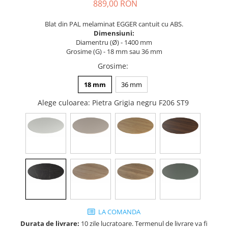
Tandembox Antaro - Blum
Prize
889,00 RON
Sisteme si accesorii pentru
Legrabox - Blum
Blat din PAL melaminat EGGER cantuit cu ABS.
dressing
Merivobox - Blum
Dimensiuni:
Sisteme pentru usi pliante
Diamentru (Ø) - 1400 mm
Grosime (G) - 18 mm sau 36 mm
Accesorii dressing
Grosime
:
Bari pentru haine
Console si suporti polita
18 mm
36 mm
Accesorii pentru compartimentare
Alege culoarea
: Pietra Grigia negru F206 ST9
sertare
Organizatoare sertare
Orga-Line - Blum
Ambia-Line - Blum
Suruburi, coltare, elemente de
imbinare
Lamele si cepi de lemn
Picioare si rotile mobilier
LA COMANDA
Picioare mobilier
Durata de livrare:
10 zile lucratoare. Termenul de livrare va fi