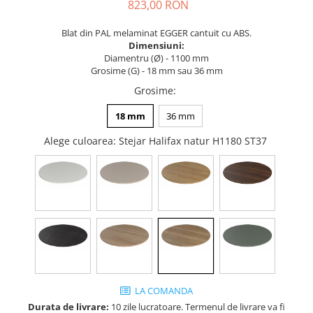
Tandembox Antaro - Blum
Prize
823,00 RON
Sisteme si accesorii pentru
Legrabox - Blum
Blat din PAL melaminat EGGER cantuit cu ABS.
dressing
Merivobox - Blum
Dimensiuni:
Sisteme pentru usi pliante
Diamentru (Ø) - 1100 mm
Grosime (G) - 18 mm sau 36 mm
Accesorii dressing
Grosime
:
Bari pentru haine
Console si suporti polita
18 mm
36 mm
Accesorii pentru compartimentare
Alege culoarea
: Stejar Halifax natur H1180 ST37
sertare
Organizatoare sertare
Orga-Line - Blum
Ambia-Line - Blum
Suruburi, coltare, elemente de
imbinare
Lamele si cepi de lemn
Picioare si rotile mobilier
LA COMANDA
Picioare mobilier
Durata de livrare:
10 zile lucratoare. Termenul de livrare va fi