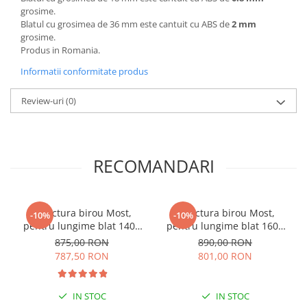
grosime.
Blatul cu grosimea de 36 mm este cantuit cu ABS de
2 mm
grosime.
Produs in Romania.
Informatii conformitate produs
Review-uri
(0)
RECOMANDARI
Structura birou Most,
Structura birou Most,
-10%
-10%
pentru lungime blat 1400
pentru lungime blat 1600
mm, finisaj negru
mm, finisaj negru
875,00 RON
890,00 RON
787,50 RON
801,00 RON
IN STOC
IN STOC