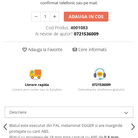
Rotile mobilier
confirmat telefonic sau pe mail.
Scurgatoare pentru vase
ADAUGA IN COS
Scule si unelte
Cod Produs:
4001083
Cosuri Jolly si coloane
Ai nevoie de ajutor?
0721536009
Adauga la Favorite
Cere informatii
Livrare rapida
0721536009
Livrare prin curier sau la Easybox
Consultanta telefonica gratuita
Descriere
Blatul este executat din PAL melaminat EGGER si are marginile
protejate cu cant ABS.
Blatul cu grosimea de 18 mm este cantuit cu ABS de
0.8 mm