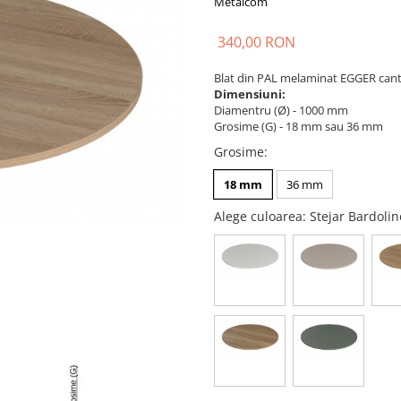
Metalcom
340,00 RON
Blat din PAL melaminat EGGER cant
Dimensiuni:
Diamentru (Ø) - 1000 mm
Grosime (G) - 18 mm sau 36 mm
Grosime
:
18 mm
36 mm
Alege culoarea
: Stejar Bardol