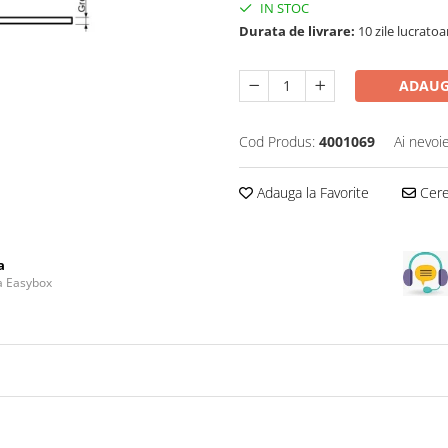
IN STOC
Durata de livrare:
10 zile lucratoa
ADAUG
Cod Produs:
4001069
Ai nevoi
Adauga la Favorite
Cere 
a
la Easybox