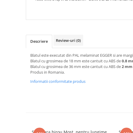
NATUR H1145 ST10
620 MM, FINISAJ NEGRU
620 MM
Review-uri
(0)
Descriere
Blatul este executat din PAL melaminat EGGER si are margin
Blatul cu grosimea de 18 mm este cantuit cu ABS de
0.8 
Blatul cu grosimea de 36 mm este cantuit cu ABS de
2 mm
Produs in Romania.
Informatii conformitate produs
Structura birou Most, pentru lungime
Struct