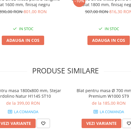
-10%
lat 1600 mm, finisaj negru
blat 1800 mm, finisaj ne
890,00 RON
801,00 RON
907,00 RON
816,30 RO
IN STOC
IN STOC
ADAUGA IN COS
ADAUGA IN COS
PRODUSE SIMILARE
ntru masa 1800x800 mm, Stejar
Blat pentru masa Ø 700 mm
rdolino Natur H1145 ST10
Premium W1000 ST9
de la 399,00 RON
de la 185,00 RON
LA COMANDA
LA COMANDA
VEZI VARIANTE
VEZI VARIANTE