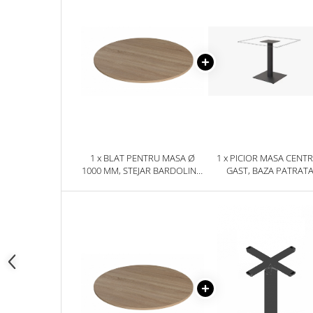
1 x BLAT PENTRU MASA Ø
1 x PICIOR MASA CENT
1000 MM, STEJAR BARDOLINO
GAST, BAZA PATRAT
NATUR H1145 ST10
500X500 MM, FINISAJ NE
GAST