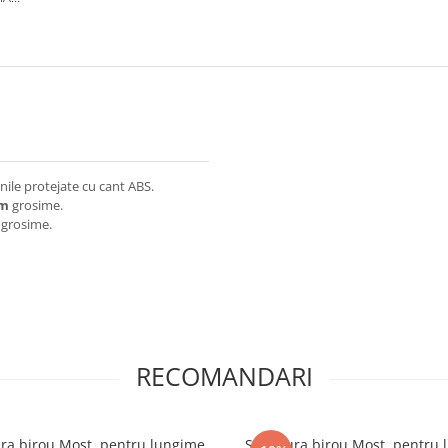
, Ø
ile protejate cu cant ABS.
mm
grosime.
grosime.
RECOMANDARI
ura birou Most, pentru lungime
Structura birou Most, pentru