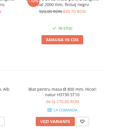
-10%
-10%
gru
blat 2000 mm, finisaj negru
blat
N
923,00 RON
830,70 RON
69
IN STOC
ADAUGA IN COS
, Alb
Blat pentru masa Ø 800 mm, Hicori
Blat pent
natur H3730 ST10
Bard
de la 270,00 RON
LA COMANDA
VEZI VARIANTE
V