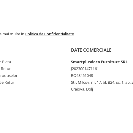
la mai multe in
Politica de Confidentialitate
DATE COMERCIALE
 Plata
Smartplusdeco Furniture SRL
e Retur
J2023001471161
Produselor
RO48451048
de Retur
Str. Milcov, nr. 17, bl. B24, sc. 1, ap. 
Craiova, Dolj