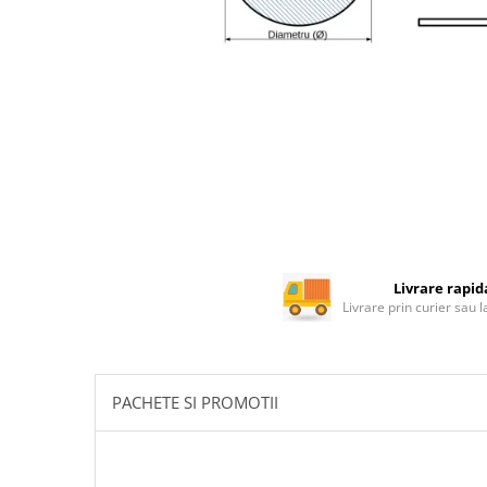
Rotile mobilier
Scurgatoare pentru vase
Scule si unelte
Cosuri Jolly si coloane
Livrare rapid
Livrare prin curier sau 
PACHETE SI PROMOTII