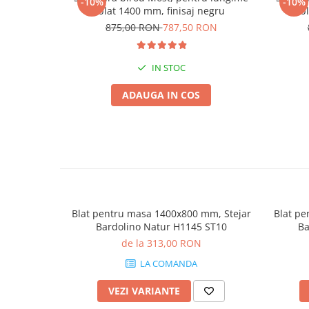
-10%
-10%
blat 1400 mm, finisaj negru
b
875,00 RON
787,50 RON
IN STOC
ADAUGA IN COS
Blat pentru masa 1400x800 mm, Stejar
Blat pe
Bardolino Natur H1145 ST10
Ba
de la 313,00 RON
LA COMANDA
VEZI VARIANTE