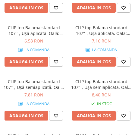
ADAUGA IN COS
ADAUGA IN COS
CLIP top Balama standard
CLIP top Balama standard
107°，Uşă aplicată, Oală:
107°，Uşă aplicată, Oală:
şuruburi, finisaj nichelat
presare, finisaj nichelat
6,58 RON
7,16 RON
75T1550
75T1580
LA COMANDA
LA COMANDA
ADAUGA IN COS
ADAUGA IN COS
CLIP top Balama standard
CLIP top Balama standard
107°，Uşă semiaplicată, Oală:
107°，Uşă semiaplicată, Oală:
şuruburi, finisaj nichelat
presare, finisaj nichelat
7,81 RON
8,40 RON
75T1650
75T1680
LA COMANDA
IN STOC
ADAUGA IN COS
ADAUGA IN COS