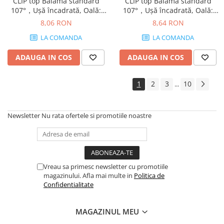
CLIP top Balama standard
CLIP top Balama standard
107°，Uşă încadrată, Oală:
107°，Uşă încadrată, Oală:
şuruburi, finisaj nichelat
presare, finisaj nichelat
8,06 RON
8,64 RON
75T1750
75T1780
LA COMANDA
LA COMANDA
ADAUGA IN COS
ADAUGA IN COS
1
2
3
10
...
Newsletter
Nu rata ofertele si promotiile noastre
Vreau sa primesc newsletter cu promotiile
magazinului. Afla mai multe in
Politica de
Confidentialitate
MAGAZINUL MEU