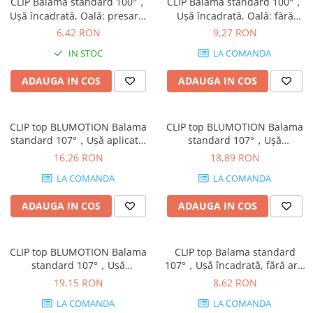
CLIP Balama standard 100°，
CLIP Balama standard 100°，
Uşă încadrată, Oală: presare,
Uşă încadrată, Oală: fără
finisaj nichelat 71M2780
scule cu INSERTA, finisaj
6,42 RON
9,27 RON
nichelat 71M2790B
IN STOC
LA COMANDA
ADAUGA IN COS
ADAUGA IN COS
CLIP top BLUMOTION Balama
CLIP top BLUMOTION Balama
standard 107°，Uşă aplicată,
standard 107°，Uşă
Oală: presare, finisaj nichelat
semiaplicată, Oală: şuruburi,
16,26 RON
18,89 RON
75B1580
finisaj negru onix 75B1650
LA COMANDA
LA COMANDA
ADAUGA IN COS
ADAUGA IN COS
CLIP top BLUMOTION Balama
CLIP top Balama standard
standard 107°，Uşă
107°，Uşă încadrată, fără arc,
încadrată, Oală: şuruburi,
Oală: şuruburi, finisaj nichelat
19,15 RON
8,62 RON
finisaj negru onix 75B1750
74T1750
LA COMANDA
LA COMANDA