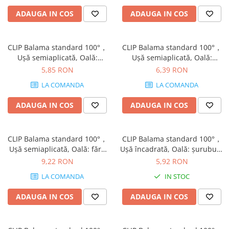
Rotile mobilier
ADAUGA IN COS
ADAUGA IN COS
Scurgatoare pentru vase
Scule si unelte
Cosuri Jolly si coloane
CLIP Balama standard 100°，
CLIP Balama standard 100°，
Uşă semiaplicată, Oală:
Uşă semiaplicată, Oală:
şuruburi, finisaj nichelat
presare, finisaj nichelat
5,85 RON
6,39 RON
71M2650
71M2680
LA COMANDA
LA COMANDA
ADAUGA IN COS
ADAUGA IN COS
CLIP Balama standard 100°，
CLIP Balama standard 100°，
Uşă semiaplicată, Oală: fără
Uşă încadrată, Oală: şuruburi,
scule cu INSERTA, finisaj
finisaj nichelat 71M2750
9,22 RON
5,92 RON
nichelat 71M2690B
LA COMANDA
IN STOC
ADAUGA IN COS
ADAUGA IN COS