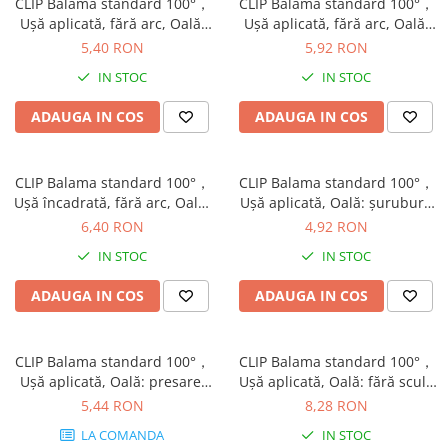
Tandembox Antaro - Blum
Prize
CLIP Balama standard 100°，
CLIP Balama standard 100°，
Uşă aplicată, fără arc, Oală:
Uşă aplicată, fără arc, Oală:
Sisteme si accesorii pentru
Legrabox - Blum
şuruburi, finisaj nichelat
presare, finisaj nichelat
dressing
5,40 RON
5,92 RON
70M2550
70M2580
Merivobox - Blum
IN STOC
IN STOC
Sisteme pentru usi pliante
Accesorii dressing
ADAUGA IN COS
ADAUGA IN COS
Bari pentru haine
Console si suporti polita
CLIP Balama standard 100°，
CLIP Balama standard 100°，
Accesorii pentru compartimentare
Uşă încadrată, fără arc, Oală:
Uşă aplicată, Oală: şuruburi,
sertare
şuruburi, finisaj nichelat
finisaj nichelat 71M2550
6,40 RON
4,92 RON
Organizatoare sertare
70M2750
IN STOC
IN STOC
Orga-Line - Blum
Ambia-Line - Blum
ADAUGA IN COS
ADAUGA IN COS
Suruburi, coltare, elemente de
imbinare
CLIP Balama standard 100°，
CLIP Balama standard 100°，
Lamele si cepi de lemn
Uşă aplicată, Oală: presare,
Uşă aplicată, Oală: fără scule
Picioare si rotile mobilier
finisaj nichelat 71M2580
cu INSERTA, finisaj nichelat
5,44 RON
8,28 RON
71M2590B
Picioare mobilier
LA COMANDA
IN STOC