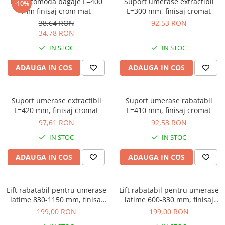
Tandembox Antaro - Blum
Prize
Profil comoda bagaje L=400
Suport umerase extractibil
-10%
mm finisaj crom mat
L=300 mm, finisaj cromat
Sisteme si accesorii pentru
Legrabox - Blum
38,64 RON
92,53 RON
dressing
Merivobox - Blum
34,78 RON
Sisteme pentru usi pliante
IN STOC
IN STOC
Accesorii dressing
Bari pentru haine
ADAUGA IN COS
ADAUGA IN COS
Console si suporti polita
Accesorii pentru compartimentare
Suport umerase extractibil
Suport umerase rabatabil
sertare
L=420 mm, finisaj cromat
L=410 mm, finisaj cromat
Organizatoare sertare
97,61 RON
92,53 RON
Orga-Line - Blum
IN STOC
IN STOC
Ambia-Line - Blum
ADAUGA IN COS
ADAUGA IN COS
Suruburi, coltare, elemente de
imbinare
Lamele si cepi de lemn
Lift rabatabil pentru umerase
Lift rabatabil pentru umerase
Picioare si rotile mobilier
latime 830-1150 mm, finisaj
latime 600-830 mm, finisaj
crom+gri
crom+gri
199,00 RON
199,00 RON
Picioare mobilier