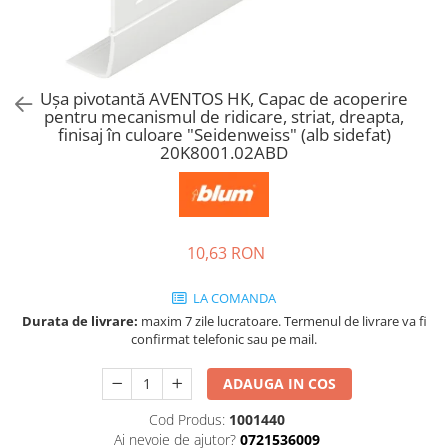
Tandembox Antaro - Blum
Prize
Sisteme si accesorii pentru
Legrabox - Blum
dressing
Merivobox - Blum
Sisteme pentru usi pliante
Uşa pivotantă AVENTOS HK, Capac de acoperire
Accesorii dressing
pentru mecanismul de ridicare, striat, dreapta,
Bari pentru haine
finisaj în culoare "Seidenweiss" (alb sidefat)
20K8001.02ABD
Console si suporti polita
Accesorii pentru compartimentare
sertare
Organizatoare sertare
10,63 RON
Orga-Line - Blum
Ambia-Line - Blum
LA COMANDA
Suruburi, coltare, elemente de
Durata de livrare:
maxim 7 zile lucratoare. Termenul de livrare va fi
imbinare
confirmat telefonic sau pe mail.
Lamele si cepi de lemn
ADAUGA IN COS
Picioare si rotile mobilier
Cod Produs:
1001440
Picioare mobilier
Ai nevoie de ajutor?
0721536009