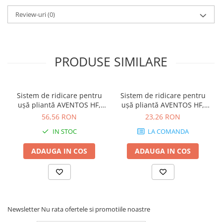
Review-uri
(0)
PRODUSE SIMILARE
Sistem de ridicare pentru
Sistem de ridicare pentru
uşă pliantă AVENTOS HF,
uşă pliantă AVENTOS HF,
Pârghie, KH=560-710 mm,
Capac de acoperire pentru
56,56 RON
23,26 RON
simetric, finisaj nichelat
mecanismul de ridicare,
IN STOC
LA COMANDA
20F3501.01TE-HEB
striat, stânga, pentru
SERVO-DRIVE, finisaj gri
ADAUGA IN COS
ADAUGA IN COS
deschis 21F8001
Newsletter
Nu rata ofertele si promotiile noastre