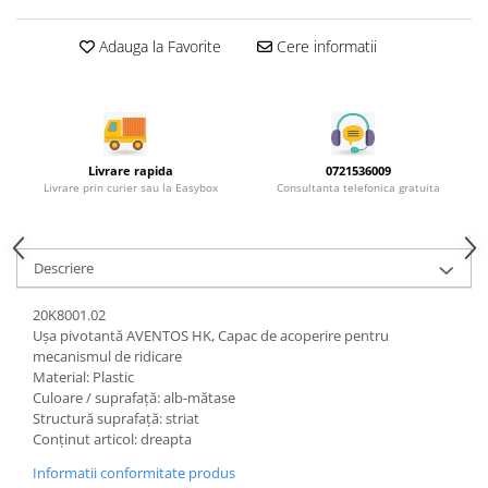
Rotile mobilier
Scurgatoare pentru vase
Adauga la Favorite
Cere informatii
Scule si unelte
Cosuri Jolly si coloane
Livrare rapida
0721536009
Livrare prin curier sau la Easybox
Consultanta telefonica gratuita
Descriere
20K8001.02
Uşa pivotantă AVENTOS HK, Capac de acoperire pentru
mecanismul de ridicare
Material: Plastic
Culoare / suprafaţă: alb-mătase
Structură suprafaţă: striat
Conţinut articol: dreapta
Informatii conformitate produs