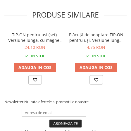
PRODUSE SIMILARE
TIP-ON pentru uşi (set),
Plăcuţă de adaptare TIP-ON
Versiune lungă, cu magnet,
pentru uşi, Versiune lungă,
finisaj negru-carbon
dreaptă, Şuruburi, finisaj
24,10 RON
4,75 RON
956A1004
negru-carbon 956A1201
IN STOC
IN STOC
ADAUGA IN COS
ADAUGA IN COS
Newsletter
Nu rata ofertele si promotiile noastre