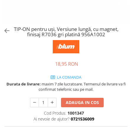
Tandembox Antaro - Blum
Prize
Sisteme si accesorii pentru
Legrabox - Blum
dressing
Merivobox - Blum
Sisteme pentru usi pliante
TIP-ON pentru uşi, Versiune lungă, cu magnet,
Accesorii dressing
finisaj R7036 gri platină 956A1002
Bari pentru haine
Console si suporti polita
Accesorii pentru compartimentare
sertare
18,95 RON
Organizatoare sertare
LA COMANDA
Orga-Line - Blum
Durata de livrare:
maxim 7 zile lucratoare. Termenul de livrare va fi
Ambia-Line - Blum
confirmat telefonic sau pe mail.
Suruburi, coltare, elemente de
imbinare
ADAUGA IN COS
Lamele si cepi de lemn
Cod Produs:
1001347
Picioare si rotile mobilier
Ai nevoie de ajutor?
0721536009
Picioare mobilier