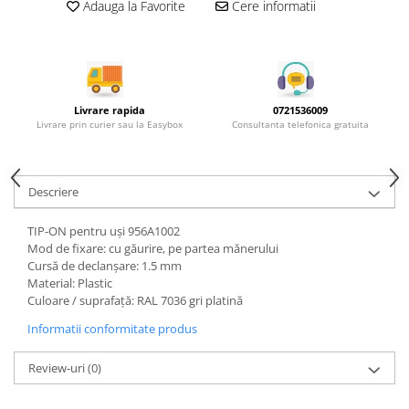
Rotile mobilier
Adauga la Favorite
Cere informatii
Scurgatoare pentru vase
Scule si unelte
Cosuri Jolly si coloane
Livrare rapida
0721536009
Livrare prin curier sau la Easybox
Consultanta telefonica gratuita
Descriere
TIP-ON pentru uşi 956A1002
Mod de fixare: cu găurire, pe partea mănerului
Cursă de declanşare: 1.5 mm
Material: Plastic
Culoare / suprafaţă: RAL 7036 gri platină
Informatii conformitate produs
Review-uri
(0)