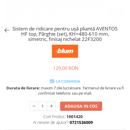
Tandembox Antaro - Blum
Prize
Sisteme si accesorii pentru
Legrabox - Blum
dressing
Merivobox - Blum
Sisteme pentru usi pliante
Sistem de ridicare pentru uşă pliantă AVENTOS
Accesorii dressing
HF top, Pârghie (set), KH=480-610 mm,
Bari pentru haine
simetric, finisaj nichelat 22F3200
Console si suporti polita
Accesorii pentru compartimentare
sertare
129,00 RON
Organizatoare sertare
Orga-Line - Blum
LA COMANDA
Ambia-Line - Blum
Durata de livrare:
maxim 7 zile lucratoare. Termenul de livrare va fi
Suruburi, coltare, elemente de
confirmat telefonic sau pe mail.
imbinare
ADAUGA IN COS
Lamele si cepi de lemn
Picioare si rotile mobilier
Cod Produs:
1001420
Ai nevoie de ajutor?
0721536009
Picioare mobilier