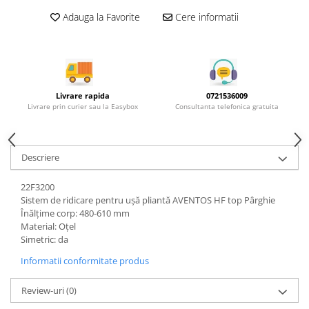
Rotile mobilier
Adauga la Favorite
Cere informatii
Scurgatoare pentru vase
Scule si unelte
Cosuri Jolly si coloane
Livrare rapida
0721536009
Livrare prin curier sau la Easybox
Consultanta telefonica gratuita
Descriere
22F3200
Sistem de ridicare pentru uşă pliantă AVENTOS HF top Pârghie
Înălţime corp: 480-610 mm
Material: Oţel
Simetric: da
Informatii conformitate produs
Review-uri
(0)