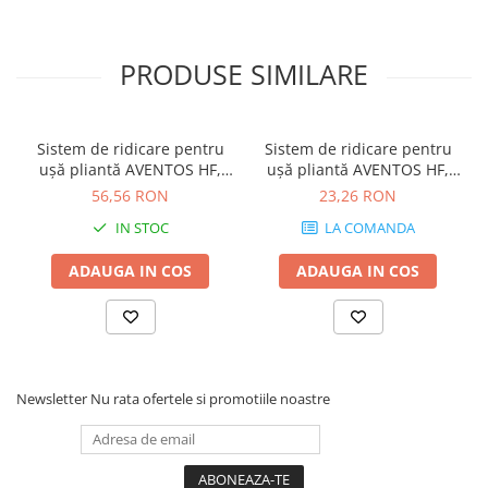
PRODUSE SIMILARE
Sistem de ridicare pentru
Sistem de ridicare pentru
uşă pliantă AVENTOS HF,
uşă pliantă AVENTOS HF,
Pârghie, KH=560-710 mm,
Capac de acoperire pentru
56,56 RON
23,26 RON
simetric, finisaj nichelat
mecanismul de ridicare,
IN STOC
LA COMANDA
20F3501.01TE-HEB
striat, stânga, pentru
SERVO-DRIVE, finisaj gri
ADAUGA IN COS
ADAUGA IN COS
deschis 21F8001
Newsletter
Nu rata ofertele si promotiile noastre