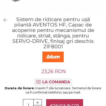
Tandembox Antaro - Blum
Prize
Sisteme si accesorii pentru
Legrabox - Blum
dressing
Merivobox - Blum
Sistem de ridicare pentru uşă
Sisteme pentru usi pliante
pliantă AVENTOS HF, Capac de
Accesorii dressing
acoperire pentru mecanismul de
Bari pentru haine
ridicare, striat, stânga, pentru
Console si suporti polita
SERVO-DRIVE, finisaj gri deschis
Accesorii pentru
21F8001
compartimentare sertare
Organizatoare sertare
Orga-Line - Blum
Ambia-Line - Blum
23,26 RON
Suruburi, coltare, elemente de
imbinare
LA COMANDA
Lamele si cepi de lemn
Durata de livrare:
maxim 7 zile lucratoare. Termenul de livrare
va fi confirmat telefonic sau pe mail.
Picioare si rotile mobilier
Picioare mobilier
ADAUGA IN COS