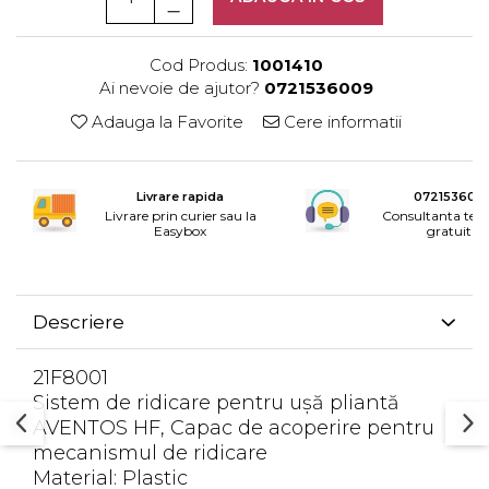
Rotile mobilier
Scurgatoare pentru vase
Cod Produs:
1001410
Scule si unelte
Ai nevoie de ajutor?
0721536009
Cosuri Jolly si coloane
Adauga la Favorite
Cere informatii
Livrare rapida
072153600
Livrare prin curier sau la
Consultanta tele
Easybox
gratuita
Descriere
21F8001
Sistem de ridicare pentru uşă pliantă
AVENTOS HF, Capac de acoperire pentru
mecanismul de ridicare
Material: Plastic