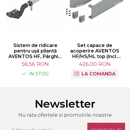
Sistem de ridicare
Set capace de
pentru uşă pliantă
acoperire AVENTOS
AVENTOS HF, Pârghie,
HF/HS/HL top (incl.
KH=560-710 mm,
Comutator declanşare
C
56,56 RON
426,00 RON
simetric, finisaj nichelat
cu montare în cant,
20F3501.01TE-HEB
inclus), neted,
IN STOC
LA COMANDA
dreapta+stânga, pentru
d
SERVO-DRIVE, finisaj
gri-deschis/inox-g.
23.8000
Newsletter
Nu rata ofertele si promotiile noastre