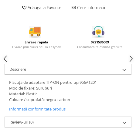
Rotile mobilier
Adauga la Favorite
Cere informatii
Scurgatoare pentru vase
Scule si unelte
Cosuri Jolly si coloane
Livrare rapida
0721536009
Livrare prin curier sau la Easybox
Consultanta telefonica gratuita
Descriere
Plăcuţă de adaptare TIP-ON pentru uşi 956A1201
Mod de fixare: Şuruburi
Material: Plastic
Culoare / suprafaţă: negru-carbon
Informatii conformitate produs
Review-uri
(0)