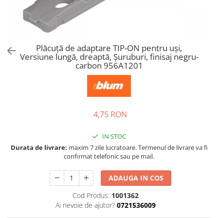
Tandembox Antaro - Blum
Prize
Sisteme si accesorii pentru
Legrabox - Blum
dressing
Merivobox - Blum
Sisteme pentru usi pliante
Plăcuţă de adaptare TIP-ON pentru uşi,
Accesorii dressing
Versiune lungă, dreaptă, Şuruburi, finisaj negru-
Bari pentru haine
carbon 956A1201
Console si suporti polita
Accesorii pentru compartimentare
sertare
4,75 RON
Organizatoare sertare
Orga-Line - Blum
IN STOC
Ambia-Line - Blum
Durata de livrare:
maxim 7 zile lucratoare. Termenul de livrare va fi
Suruburi, coltare, elemente de
confirmat telefonic sau pe mail.
imbinare
ADAUGA IN COS
Lamele si cepi de lemn
Picioare si rotile mobilier
Cod Produs:
1001362
Ai nevoie de ajutor?
0721536009
Picioare mobilier