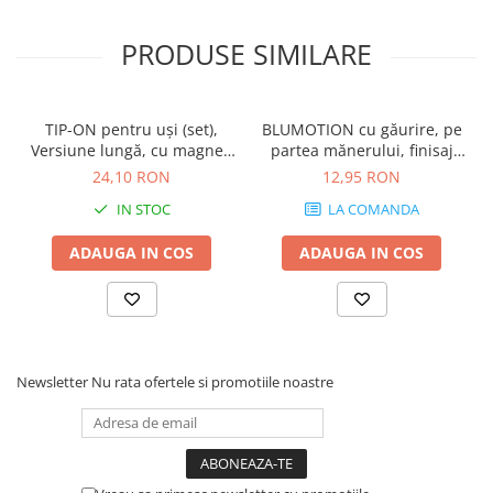
PRODUSE SIMILARE
TIP-ON pentru uşi (set),
BLUMOTION cu găurire, pe
Versiune lungă, cu magnet,
partea mănerului, finisaj
finisaj negru-carbon
R7037 gri închis 970.1002
24,10 RON
12,95 RON
956A1004
IN STOC
LA COMANDA
ADAUGA IN COS
ADAUGA IN COS
Newsletter
Nu rata ofertele si promotiile noastre