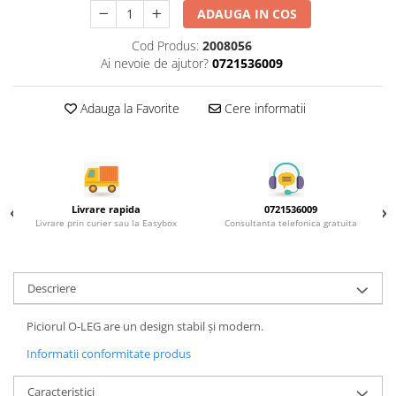
Rotile mobilier
ADAUGA IN COS
Scurgatoare pentru vase
Cod Produs:
2008056
Scule si unelte
Ai nevoie de ajutor?
0721536009
Cosuri Jolly si coloane
Adauga la Favorite
Cere informatii
Livrare rapida
0721536009
Livrare prin curier sau la Easybox
Consultanta telefonica gratuita
Descriere
Piciorul O-LEG are un design stabil și modern.
Informatii conformitate produs
Caracteristici