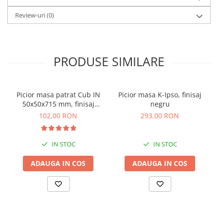
Review-uri
(0)
PRODUSE SIMILARE
Picior masa patrat Cub IN
Picior masa K-Ipso, finisaj
50x50x715 mm, finisaj
negru
negru
102,00 RON
293,00 RON
IN STOC
IN STOC
ADAUGA IN COS
ADAUGA IN COS