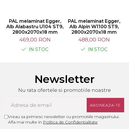
PAL melaminat Egger,
PAL melaminat Egger,
Alb Alabastru U104 ST9,
Alb Alpin W1100 ST9,
2800x2070x18 mm
2800x2070x18 mm
S
469,00 RON
488,00 RON
IN STOC
IN STOC
Newsletter
Nu rata ofertele si promotiile noastre
Vreau sa primesc newsletter cu promotiile magazinului.
Afla mai multe in
Politica de Confidentialitate