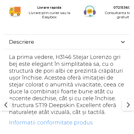
Rotile mobilier
Livrare rapida
072153600
Scurgatoare pentru vase
Livrare prin curier sau la
Consultanta tele
Easybox
gratuita
Scule si unelte
Cosuri Jolly si coloane
Descriere
La prima vedere, H3146 Stejar Lorenzo gri
bej este elegant în simplitatea sa, cu o
structură de pori albi ce prezintă crăpături
ușor închise. Acestea oferă imitației de
stejar colorat o anumită vivacitate, ceea ce
duce la combinații foarte bune atât cu
accente deschise, cât și cu cele închise.
Structura ST19 Deepskin Excellent oferă
naturalețe atât vizuală, cât și tactilă.
Informatii conformitate produs