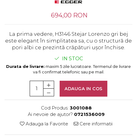
Tandembox Antaro - Blum
Prize
Sisteme si accesorii pentru
Legrabox - Blum
694,00 RON
dressing
Merivobox - Blum
Sisteme pentru usi pliante
Accesorii dressing
La prima vedere, H3146 Stejar Lorenzo gri bej
Bari pentru haine
este elegant în simplitatea sa, cu o structură de
pori albi ce prezintă crăpături ușor închise.
Console si suporti polita
Accesorii pentru
IN STOC
compartimentare sertare
Durata de livrare:
maxim 5 zile lucratoare. Termenul de livrare
va fi confirmat telefonic sau pe mail.
Organizatoare sertare
Orga-Line - Blum
ADAUGA IN COS
Ambia-Line - Blum
Suruburi, coltare, elemente de
imbinare
Cod Produs:
3001088
Lamele si cepi de lemn
Ai nevoie de ajutor?
0721536009
Picioare si rotile mobilier
Adauga la Favorite
Cere informatii
Picioare mobilier