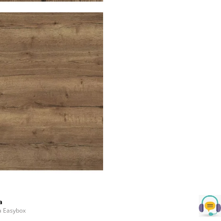
a
la Easybox