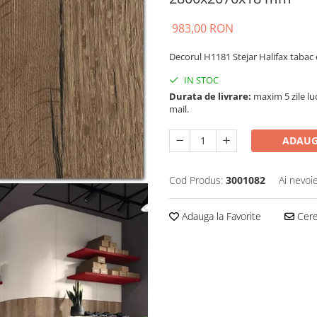
983,00 RON
Decorul H1181 Stejar Halifax tabac e
IN STOC
Durata de livrare:
maxim 5 zile luc
mail.
ADAUG
Cod Produs:
3001082
Ai nevoi
Adauga la Favorite
Cere 