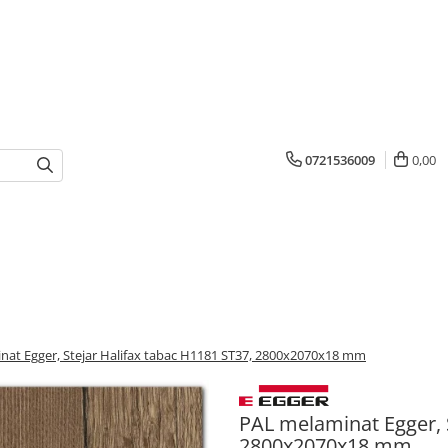
0721536009
0,00
nat Egger, Stejar Halifax tabac H1181 ST37, 2800x2070x18 mm
PAL melaminat Egger, S
2800x2070x18 mm