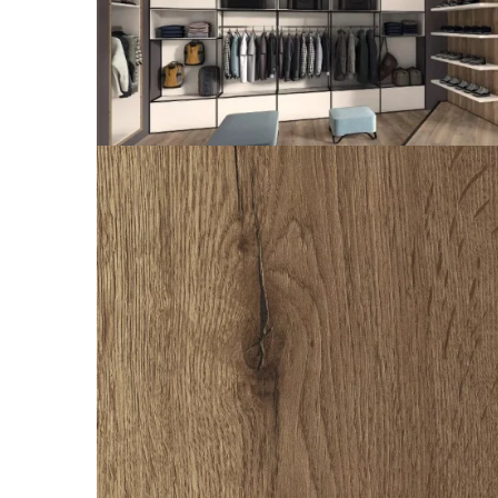
Rotile mobilier
Scurgatoare pentru vase
Scule si unelte
Cosuri Jolly si coloane