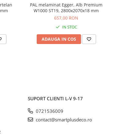
rtelan
PAL melaminat Egger, Alb Premium
PAL mel
8 mm
W1000 ST19, 2800x2070x18 mm
W1000
657,00 RON
IN STOC
ADAUGA IN COS
AD
SUPORT CLIENTI
L-V 9-17
0721536009
contact@smartplusdeco.ro
2